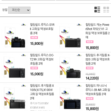
정렬
힐링쉴드 루믹스 S1R
힐링쉴드 캐논 Powe
II 고화질 액정보호필
rShot 파워샷 V1 고
름 2매
화질 액정 보호필름 2
매
15,800원
15,800원
힐링쉴드 루믹스 DC-
힐링쉴드 후지필름 X-
TZ99 고화질 액정보
S20 고화질 액정보호
호필름 2매
필름 2매
15,000원
15,000원
14,220원
힐링쉴드 후지필름 X
힐링쉴드 파나소닉
100V,X-T5,X100VI
루믹스 S9 AR 고화질
고화질 액정보호필름
액정보호필름 2매
2매
후지 X-T5 X100V
20,800원
X100VI X-M5
15,800원