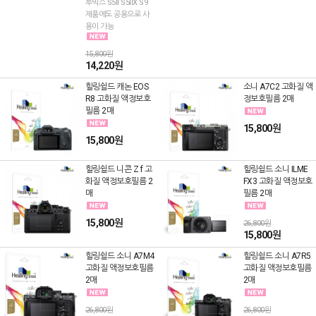
루믹스 S5II S5IIX S9
제품에도 공용으로 사
용이 가능
15,800원
14,220원
힐링쉴드 캐논 EOS
소니 A7C2 고화질 액
R8 고화질 액정보호
정보호필름 2매
필름 2매
15,800원
15,800원
힐링쉴드 니콘 Z f 고
힐링쉴드 소니 ILME
화질 액정보호필름 2
FX3 고화질 액정보호
매
필름 2매
15,800원
26,800원
15,800원
힐링쉴드 소니 A7M4
힐링쉴드 소니 A7R5
고화질 액정보호필름
고화질 액정보호필름
2매
2매
26,800원
26,800원