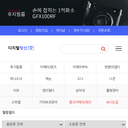
로그인
회원가입
마이샵
장바구니(
0
)
주문조회
|
|
|
|
후지필름
카메라/렌즈
카메라부속
변환어댑터
파나소닉
캐논
소니
니콘
리코
렌즈필터
삼각대
촬영장비
스트랩
기타보조장비
중고카메라/렌즈
오시는길
힐링쉴드