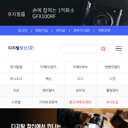
로그인
회원가입
마이샵
장바구니(
0
)
주문조회
|
|
|
|
후지필름
카메라/렌즈
카메라부속
변환어댑터
파나소닉
캐논
소니
니콘
리코
렌즈필터
삼각대
촬영장비
스트랩
기타보조장비
중고카메라/렌즈
오시는길