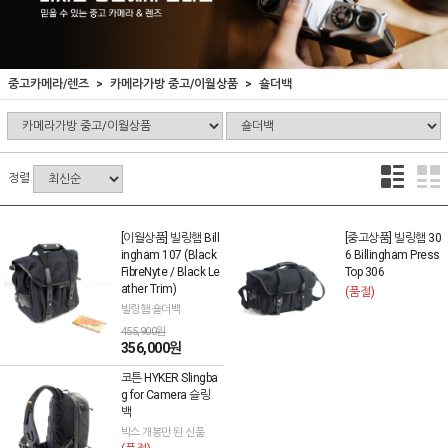
중고카메라/렌즈
카메라가방 중고/이월상품
숄더백
정렬
[이월상품] 빌링햄 Bill
[중고상품] 빌링햄 30
ingham 107 (Black
6 Billingham Press
FibreNyte / Black Le
Top 306
ather Trim)
(품절)
빌링햄 숄더백
455,900원
356,000원
코튼 HYKER Slingba
g for Camera 슬링
백
박스 개봉만 된 신품