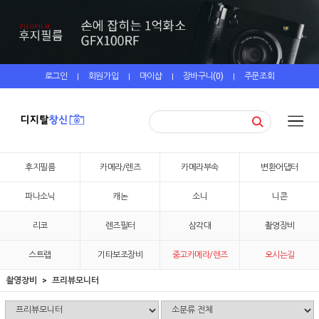
로그인
회원가입
마이샵
장바구니(
0
)
주문조회
|
|
|
|
후지필름
카메라/렌즈
카메라부속
변환어댑터
파나소닉
캐논
소니
니콘
리코
렌즈필터
삼각대
촬영장비
스트랩
기타보조장비
중고카메라/렌즈
오시는길
촬영장비
프리뷰모니터