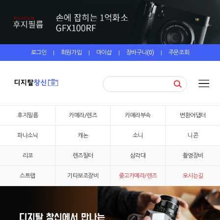
로그인
회원가입
마이샵
장바구니(
0
)
주문조회
|
|
|
|
후지필름
카메라/렌즈
카메라부속
변환어댑터
파나소닉
캐논
소니
니콘
리코
렌즈필터
삼각대
촬영장비
스트랩
기타보조장비
중고카메라/렌즈
오시는길