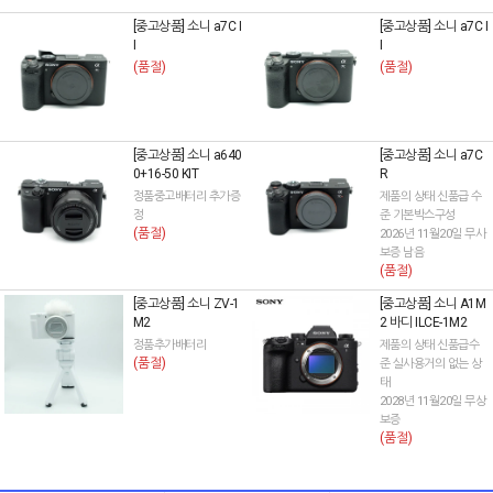
[중고상품] 소니 a7C I
[중고상품] 소니 a7C I
I
I
(품절)
(품절)
[중고상품] 소니 a640
[중고상품] 소니 a7C
0+16-50 KIT
R
정품중고배터리 추가증
제품의 상태 신품급 수
정
준 기본박스구성
(품절)
2026년 11월20일 무사
보증 남음
(품절)
[중고상품] 소니 ZV-1
[중고상품] 소니 A1M
M2
2 바디 ILCE-1M2
정품추가배터리
제품의 상태 신품급수
(품절)
준 실사용거의 없는 상
태
2028년 11월20일 무상
보증
(품절)