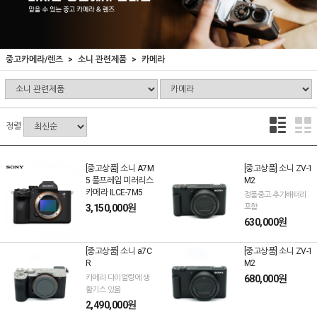
중고카메라/렌즈
소니 관련제품
카메라
정렬
[중고상품] 소니 A7M
[중고상품] 소니 ZV-1
5 풀프레임 미러리스
M2
카메라 ILCE-7M5
정품중고 추가배터리
3,150,000원
포함
630,000원
[중고상품] 소니 a7C
[중고상품] 소니 ZV-1
R
M2
카메라 다이얼링에 생
680,000원
활기스 있음
2,490,000원