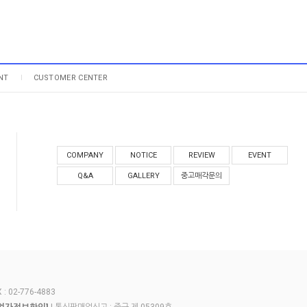
NT
CUSTOMER CENTER
COMPANY
NOTICE
REVIEW
EVENT
Q&A
GALLERY
중고매각문의
 02-776-4883