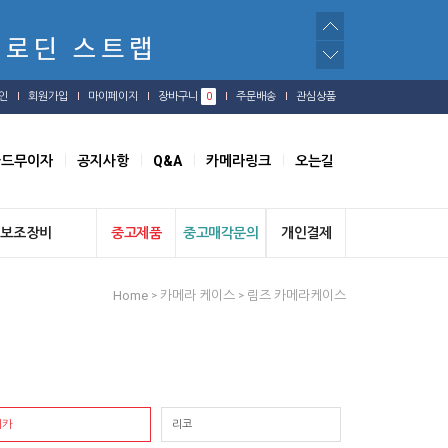
인
회원가입
마이페이지
장바구니
0
주문배송
관심상품
카드무이자
공지사항
Q&A
카메라링크
오는길
보조장비
중고제품
중고매각문의
개인결제
Home
카메라 케이스
림즈 카메라케이스
>
>
이카
리코