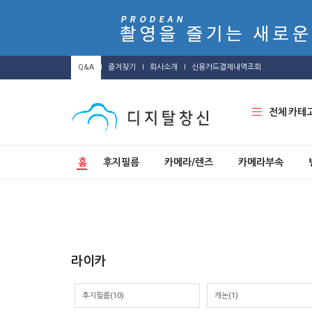
Q&A
즐겨찾기
회사소개
신용카드결제내역조회
전체 카테
홈
후지필름
카메라/렌즈
카메라부속
라이카
후지필름(10)
캐논(1)