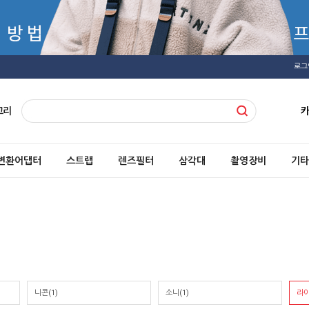
로그
고리
변환어댑터
스트랩
렌즈필터
삼각대
촬영장비
기타
니콘(1)
소니(1)
라