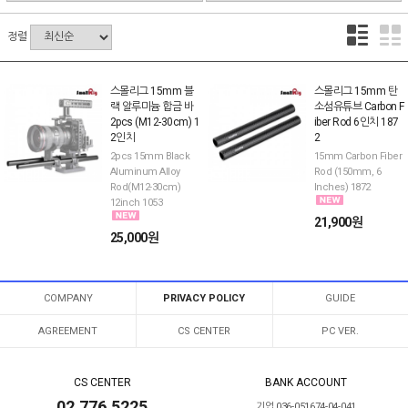
정렬
스몰리그 15mm 블
스몰리그 15mm 탄
랙 알루미늄 합금 바
소섬유튜브 Carbon F
2pcs (M12-30cm) 1
iber Rod 6인치 187
2인치
2
2pcs 15mm Black
15mm Carbon Fiber
Aluminum Alloy
Rod (150mm, 6
Rod(M12-30cm)
Inches) 1872
12inch 1053
21,900원
25,000원
COMPANY
PRIVACY POLICY
GUIDE
AGREEMENT
CS CENTER
PC VER.
CS CENTER
BANK ACCOUNT
02.776.5225
기업 036-051674-04-041