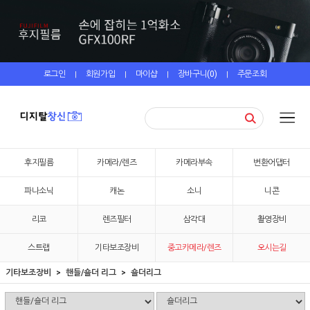
로그인
회원가입
마이샵
장바구니(
0
)
주문조회
|
|
|
|
후지필름
카메라/렌즈
카메라부속
변환어댑터
파나소닉
캐논
소니
니콘
리코
렌즈필터
삼각대
촬영장비
스트랩
기타보조장비
중고카메라/렌즈
오시는길
기타보조장비
핸들/숄더 리그
숄더리그