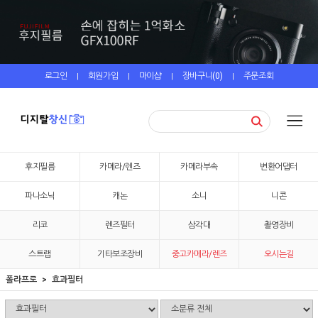
로그인
회원가입
마이샵
장바구니(
0
)
주문조회
|
|
|
|
후지필름
카메라/렌즈
카메라부속
변환어댑터
파나소닉
캐논
소니
니콘
리코
렌즈필터
삼각대
촬영장비
스트랩
기타보조장비
중고카메라/렌즈
오시는길
폴라프로
효과필터