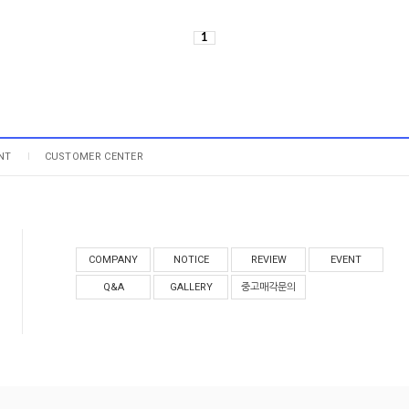
1
NT
CUSTOMER CENTER
COMPANY
NOTICE
REVIEW
EVENT
Q&A
GALLERY
중고매각문의