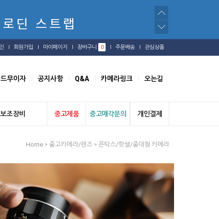
인
회원가입
마이페이지
장바구니
0
주문배송
관심상품
카드무이자
공지사항
Q&A
카메라링크
오는길
보조장비
중고제품
중고매각문의
개인결제
Home
중고카메라/렌즈
콘탁스/핫셀/중대형 카메라
>
>