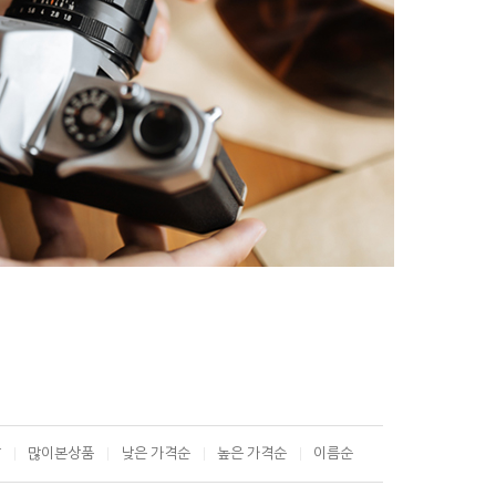
T
많이본상품
낮은 가격순
높은 가격순
이름순