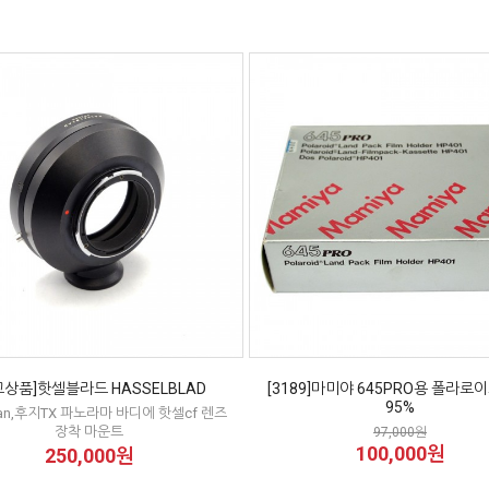
고상품]핫셀블라드 HASSELBLAD
[3189]마미야 645PRO용 폴라로
95%
an,후지TX 파노라마 바디에 핫셀cf 렌즈
장착 마운트
97,000원
100,000원
250,000원