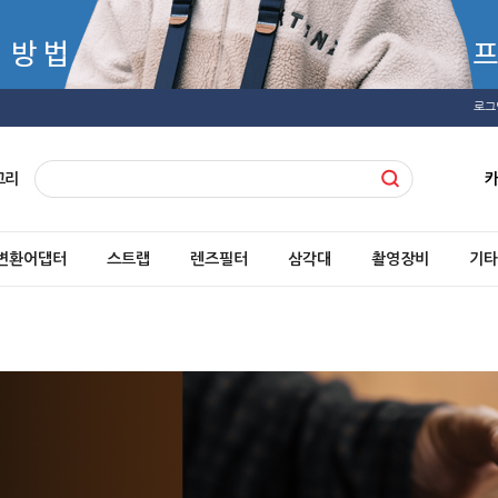
로그
고리
변환어댑터
스트랩
렌즈필터
삼각대
촬영장비
기타