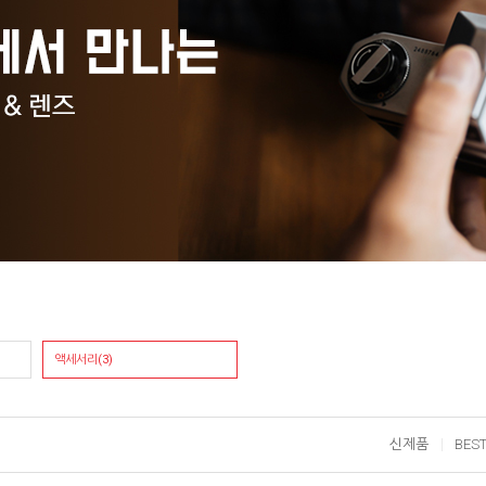
액세서리(3)
신제품
BES