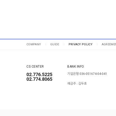
COMPANY
GUIDE
PRIVACY POLICY
AGREEME
CS CENTER
BANK INFO
02.776.5225
기업은행 036-051674-04-041
02.774.8065
예금주 : 김두호