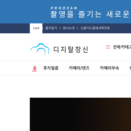
Q&A
즐겨찾기
회사소개
신용카드결제내역조회
전체 카테
홈
후지필름
카메라/렌즈
카메라부속