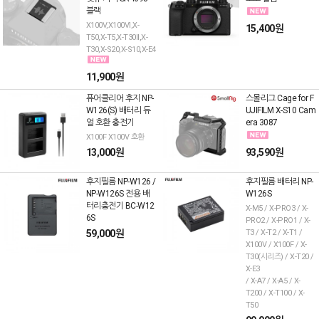
블랙
X100V,X100VI,X-
15,400원
T50,X-T5,X-T30II,X-
T30,X-S20,X-S10,X-E4
11,900원
퓨어클리어 후지 NP-
스몰리그 Cage for F
W126(S) 배터리 듀
UJIFILM X-S10 Cam
얼 호환 충전기
era 3087
X100F X100V 호환
13,000원
93,590원
후지필름 NP-W126 /
후지필름 배터리 NP-
NP-W126S 전용 배
W126S
터리충전기 BC-W12
X-M5 / X-PRO3 / X-
6S
PRO2 / X-PRO1 / X-
59,000원
T3 / X-T2 / X-T1 /
X100V / X100F / X-
T30(시리즈) / X-T20 /
X-E3
/ X-A7 / X-A5 / X-
T200 / X-T100 / X-
T50