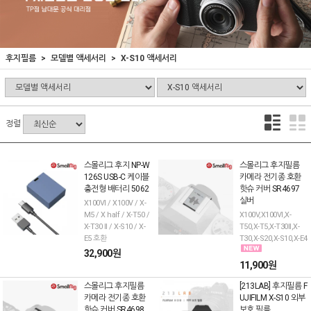
후지필름
모델별 액세서리
X-S10 액세서리
정렬
스몰리그 후지 NP-W
스몰리그 후지필름
126S USB-C 케이블
카메라 전기종 호환
충전형 배터리 5062
핫슈 커버 SR4697
실버
X100VI / X100V / X-
M5 / X half / X-T50 /
X100V,X100VI,X-
X-T30 II / X-S10 / X-
T50,X-T5,X-T30II,X-
E5 호환
T30,X-S20,X-S10,X-E4
32,900원
11,900원
스몰리그 후지필름
[213LAB] 후지필름 F
카메라 전기종 호환
UJIFILM X-S10 외부
핫슈 커버 SR4698
보호 필름