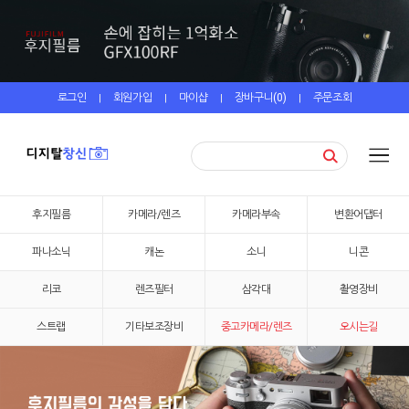
로그인
회원가입
마이샵
장바구니(
0
)
주문조회
|
|
|
|
후지필름
카메라/렌즈
카메라부속
변환어댑터
파나소닉
캐논
소니
니콘
리코
렌즈필터
삼각대
촬영장비
스트랩
기타보조장비
중고카메라/렌즈
오시는길