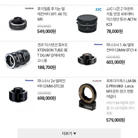
후지필름 후지논 텔
JJC 니콘 Z 마운트
레컨버터 XF1.4X TC
자동 연장 오토매틱
WR
익스텐션 튜브 AET-N
KZII
599,000원
549,000원
78,000원
겐코 익스텐션 튜브 E
파나소닉 1.4x 텔레
XTENSION TUBE SE
컨버터 DMW-STC14
T DG/AF (3매세트)
629,000원
소니용
603,000원
188,700원
파나소닉 2x 텔레컨
포토다이옥스 LM-SN
버터 DMW-STC20
E-PRN MKII - Leica
M마운트 렌즈 변환
729,000원
어댑터
698,000원
라이카 M-마운트 렌즈
를 소니 E-마운트 바디
호환
579,000원
더보기 ▼