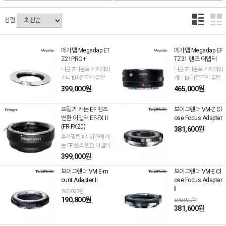
정렬
메가뎁 Megadap ET
메가뎁 Megadap EF
Z21PRO+
TZ21 렌즈 어댑터
니콘 Z마운트 카메라와
니콘 Z마운트 카메라와
소니 E마운트의 결합
캐논 EF마운트의 결합
399,000원
465,000원
프링거 캐논 EF 렌즈
보이그랜더 VM-Z Cl
변환 어댑터 EF-FX II
ose Focus Adapter
(FR-FX20)
381,600원
후지필름 X시리즈에 캐
논 EF 렌즈 변환 어댑터
399,000원
보이그랜더 VM E-m
보이그랜더 VM-E Cl
ount Adapter II
ose Focus Adapter
II
265,000원
190,800원
500,000원
381,600원