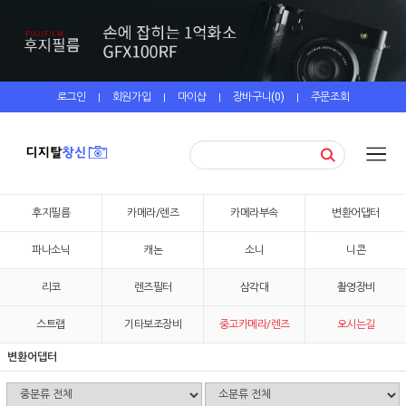
로그인
회원가입
마이샵
장바구니(
0
)
주문조회
|
|
|
|
후지필름
카메라/렌즈
카메라부속
변환어댑터
파나소닉
캐논
소니
니콘
리코
렌즈필터
삼각대
촬영장비
스트랩
기타보조장비
중고카메라/렌즈
오시는길
변환어댑터