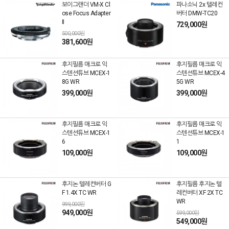
보이그랜더 VM-X Cl
파나소닉 2x 텔레컨
ose Focus Adapter
버터 DMW-TC20
II
729,000원
500,000원
381,600원
후지필름 매크로 익
후지필름 매크로 익
스텐션튜브 MCEX-1
스텐션튜브 MCEX-4
8G WR
5G WR
399,000원
399,000원
후지필름 매크로 익
후지필름 매크로 익
스텐션튜브 MCEX-1
스텐션튜브 MCEX-1
6
1
109,000원
109,000원
후지논 텔레컨버터 G
후지필름 후지논 텔
F 1.4X TC WR
레컨버터 XF 2X TC
WR
999,000원
949,000원
599,000원
549,000원