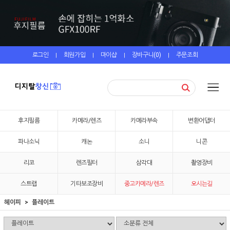
로그인
회원가입
마이샵
장바구니(
0
)
주문조회
|
|
|
|
후지필름
카메라/렌즈
카메라부속
변환어댑터
파나소닉
캐논
소니
니콘
리코
렌즈필터
삼각대
촬영장비
스트랩
기타보조장비
중고카메라/렌즈
오시는길
헤이피
플레이트