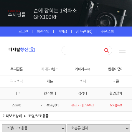
로그인
회원가입
마이샵
장바구니(
0
)
주문조회
|
|
|
|
후지필름
카메라/렌즈
카메라부속
변환어댑터
파나소닉
캐논
소니
니콘
리코
렌즈필터
삼각대
촬영장비
스트랩
기타보조장비
중고카메라/렌즈
오시는길
기타보조장비
조명/보조용품