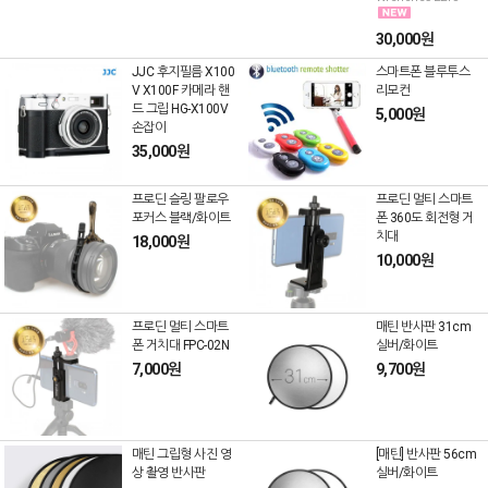
30,000원
JJC 후지필름 X100
스마트폰 블루투스
V X100F 카메라 핸
리모컨
드 그립 HG-X100V
5,000원
손잡이
35,000원
프로딘 슬링 팔로우
프로딘 멀티 스마트
포커스 블랙/화이트
폰 360도 회전형 거
치대
18,000원
10,000원
프로딘 멀티 스마트
매틴 반사판 31cm
폰 거치대 FPC-02N
실버/화이트
7,000원
9,700원
매틴 그립형 사진 영
[매틴] 반사판 56cm
상 촬영 반사판
실버/화이트