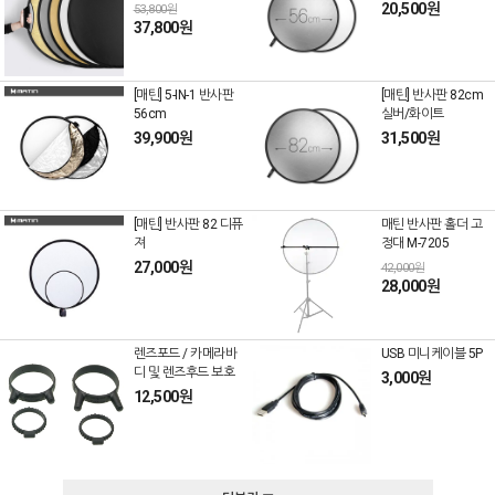
20,500원
53,800원
37,800원
[매틴] 5-IN-1 반사판
[매틴] 반사판 82cm
56cm
실버/화이트
39,900원
31,500원
[매틴] 반사판 82 디퓨
매틴 반사판 홀더 고
져
정대 M-7205
27,000원
42,000원
28,000원
렌즈포드 / 카메라바
USB 미니케이블 5P
디 및 렌즈후드 보호
3,000원
12,500원