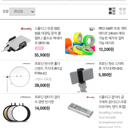
정렬
스몰리그 외장 SSD
PRO GAFF 프로 개퍼
범용 마운팅 장착 클
테이프 24mm 메모
램프 / 콜드슈 맥세이
가능한 제거와 접착
프 SR5196
가능 테이프
13,200원
55,900원
프로딘 반사판 홀더
프로딘 핫슈 스마트
스탠드 거치대 A타입
폰 거치대 PD-SH2
FTRH-02
5,000원
스탠드 미포함
38,000원
프로딘 원터치 접이
스몰리그 접이식 공
식 양면 반사판
구세트 2213 (스크류
드라이버, 렌치 포함)
14,000원
SmallRig Folding
Tool Set with
Screwdrivers and
Wrenches 2213