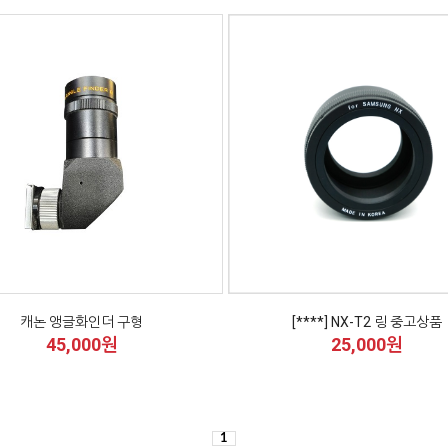
캐논 앵글화인더 구형
[****] NX-T2 링 중고상품
45,000원
25,000원
1