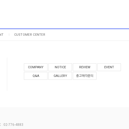
NT
CUSTOMER CENTER
COMPANY
NOTICE
REVIEW
EVENT
Q&A
GALLERY
중고매각문의
 02-776-4883