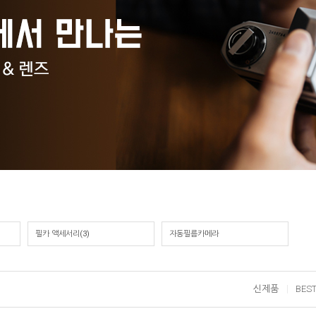
필카 액세서리
(3)
자동필름카메라
신제품
BES