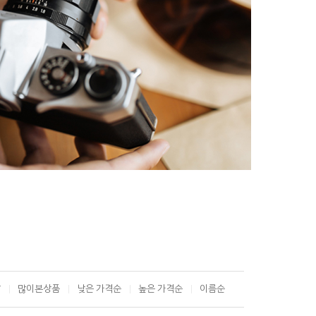
T
많이본상품
낮은 가격순
높은 가격순
이름순