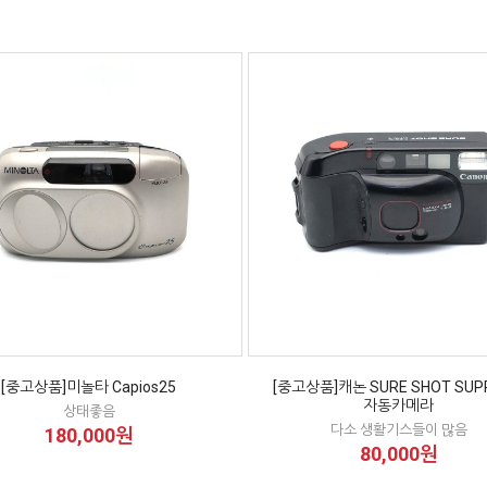
[중고상품]미놀타 Capios25
[중고상품]캐논 SURE SHOT SUP
자동카메라
상태좋음
다소 생활기스들이 많음
180,000원
80,000원