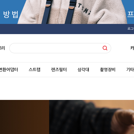
로그
고리
변환어댑터
스트랩
렌즈필터
삼각대
촬영장비
기타