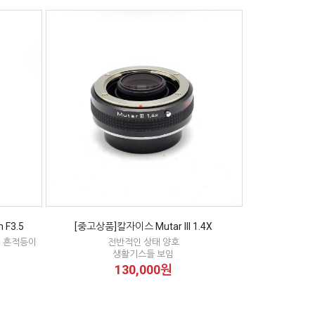
 F3.5
[중고상품]칼자이스 Mutar III 1.4X
닝 흔적등이
전반적인 상태 양호
생활기스들 보임
130,000원