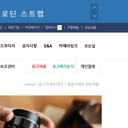
인
회원가입
마이페이지
장바구니
0
주문배송
관심상품
카드무이자
공지사항
Q&A
카메라링크
오는길
보조장비
중고제품
중고매각문의
개인결제
Home
중고카메라/렌즈
필름카메라 관련제품
>
>