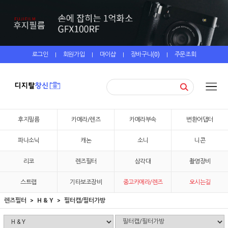
로그인
회원가입
마이샵
장바구니(
0
)
주문조회
|
|
|
|
후지필름
카메라/렌즈
카메라부속
변환어댑터
파나소닉
캐논
소니
니콘
리코
렌즈필터
삼각대
촬영장비
스트랩
기타보조장비
중고카메라/렌즈
오시는길
렌즈필터
H & Y
필터캡/필터가방