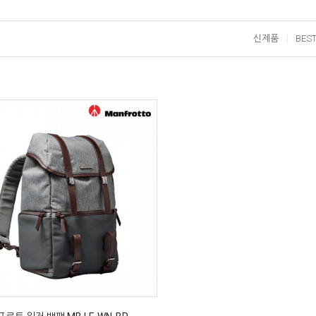
신제품
BES