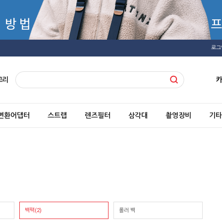
로그
고리
변환어댑터
스트랩
렌즈필터
삼각대
촬영장비
기타
백팩(2)
롤러 백