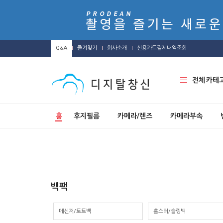
Q&A
즐겨찾기
회사소개
신용카드결제내역조회
전체 카테
홈
후지필름
카메라/렌즈
카메라부속
백팩
메신저/토트백
홀스터/슬링백