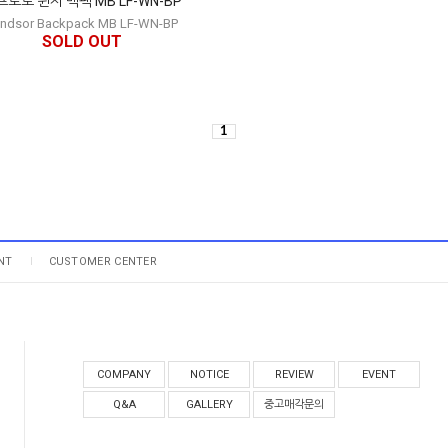
로토 윈저 백팩 MB LF-WN-BP
ndsor Backpack MB LF-WN-BP
SOLD OUT
1
NT
CUSTOMER CENTER
COMPANY
NOTICE
REVIEW
EVENT
Q&A
GALLERY
중고매각문의