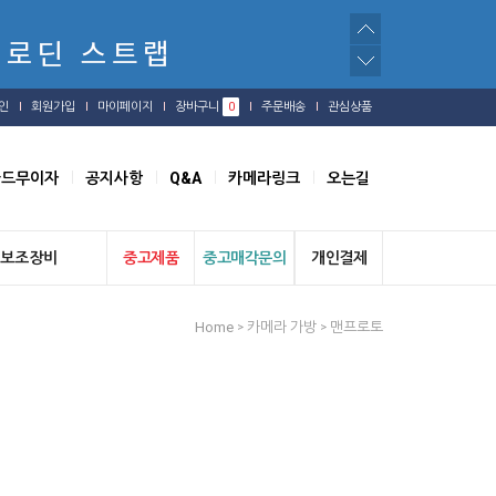
인
회원가입
마이페이지
장바구니
0
주문배송
관심상품
카드무이자
공지사항
Q&A
카메라링크
오는길
보조장비
중고제품
중고매각문의
개인결제
Home
카메라 가방
맨프로토
>
>