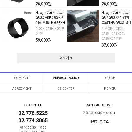
26,000원
26,000원
Haoge 하오게 리코
Haoge 하오게 리코
GR3X HDF 렌즈 사각
GR4 GR3 핫슈 엄지
메탈 후드 LH-GR3XH
그립 THB-GR3S 실버
RICOH GRIIIX HDF 전
리코 GR4 , GR3 ,
용 후드
GR3X , GR3HDF ,
GR3XHDF 호환
59,000원
37,000원
더보기 ▼
COMPANY
PRIVACY POLICY
GUIDE
AGREEMENT
CS CENTER
PC VER.
CS CENTER
BANK ACCOUNT
02.776.5225
기업 036-051674-04-041
02.774.8065
예금주 : 김두호
월-목 09:30 - 19:00