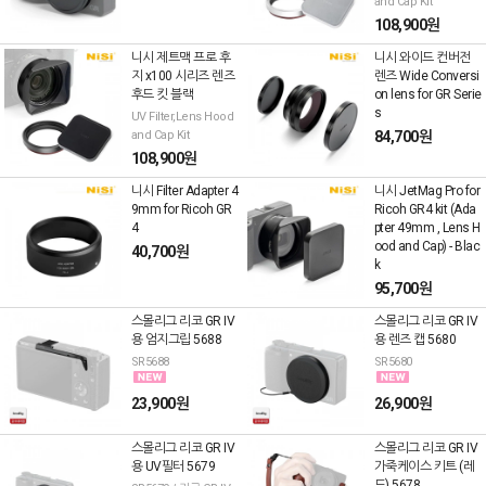
and Cap Kit
108,900원
니시 제트맥 프로 후
니시 와이드 컨버전
지 x100 시리즈 렌즈
렌즈 Wide Conversi
후드 킷 블랙
on lens for GR Serie
s
UV Filter,Lens Hood
and Cap Kit
84,700원
108,900원
니시 Filter Adapter 4
니시 JetMag Pro for
9mm for Ricoh GR
Ricoh GR4 kit (Ada
4
pter 49mm , Lens H
ood and Cap) - Blac
40,700원
k
95,700원
스몰리그 리코 GR IV
스몰리그 리코 GR IV
용 엄지그립 5688
용 렌즈 캡 5680
SR5688
SR5680
23,900원
26,900원
스몰리그 리코 GR IV
스몰리그 리코 GR IV
용 UV필터 5679
가죽케이스 키트 (레
드) 5678