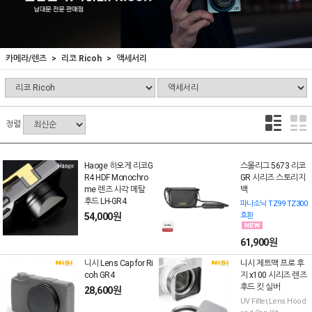
카메라/렌즈
리코 Ricoh
액세서리
정렬
Haoge 하오게 리코G
스몰리그 5673 리코
R4 HDF Monochro
GR 시리즈 스토리지
me 렌즈 사각 메탈
백
후드 LH-GR4
파나소닉 TZ99 TZ300
54,000원
호환
61,900원
니시 Lens Cap for Ri
니시 제트맥 프로 후
coh GR4
지 x100 시리즈 렌즈
후드 킷 실버
28,600원
UV Filter,Lens Hood