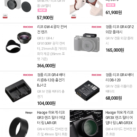
SR5679 / 리코 GR IV
용 UV필터
61,900원
57,900원
리코 GW-4 광각 컨버
정품 리코 GR4 GF-2
전 렌즈
외장 플래시
GR3 / GR4 /
GR IV 전용 외장 플래
GFX100RF 광각 컨버
시
터, 21mm초점 거리의
165,000원
화각 제공 (35mm 포
맷 기준)
366,000원
정품 리코 GR4 배터
정품 리코 GR4 배터
리 (DB-120) 충전기
리 DB-120
BJ-12
GR IV 전용 리튬이온
GR IV 전용 배터리 충
배터리
전기
68,000원
104,000원
Haoge 하오게 리코
Haoge 하오게 리코
GR3 렌즈 필터 어댑
GR3X 렌즈 필터 어
터 링 LAR-GR
댑터 링 LAR-GR3X
GW-4 와이드 컨버전 렌
GW-4 와이드 컨버전 렌
즈 및 49mm 필터 호환
즈 호환