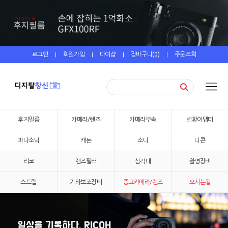
로그인
회원가입
마이샵
장바구니(
0
)
주문조회
|
|
|
|
후지필름
카메라/렌즈
카메라부속
변환어댑터
파나소닉
캐논
소니
니콘
리코
렌즈필터
삼각대
촬영장비
스트랩
기타보조장비
중고카메라/렌즈
오시는길