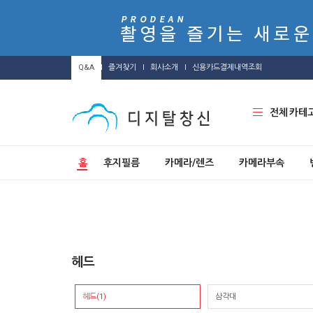
Q&A
즐겨찾기
회사소개
신용카드결제내역조회
전체 카테
홈
후지필름
카메라/렌즈
카메라부속
헤드
헤드(1)
삼각대