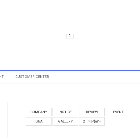
1
NT
CUSTOMER CENTER
COMPANY
NOTICE
REVIEW
EVENT
Q&A
GALLERY
중고매각문의