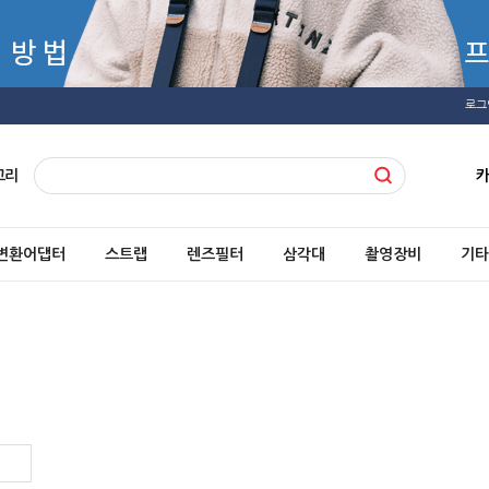
로그
고리
변환어댑터
스트랩
렌즈필터
삼각대
촬영장비
기타