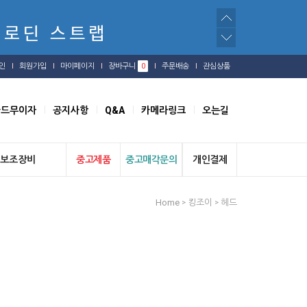
인
회원가입
마이페이지
장바구니
0
주문배송
관심상품
카드무이자
공지사항
Q&A
카메라링크
오는길
보조장비
중고제품
중고매각문의
개인결제
Home
킹조이
헤드
>
>