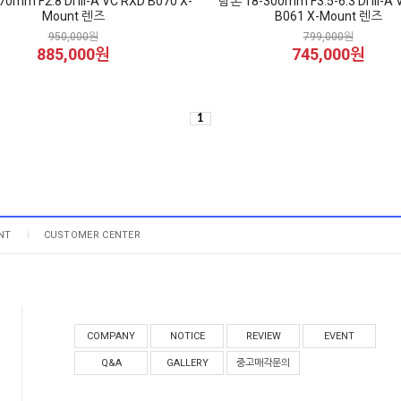
0mm F2.8 Di III-A VC RXD B070 X-
탐론 18-300mm F3.5-6.3 Di III-A
Mount 렌즈
B061 X-Mount 렌즈
950,000원
799,000원
885,000원
745,000원
1
NT
CUSTOMER CENTER
COMPANY
NOTICE
REVIEW
EVENT
Q&A
GALLERY
중고매각문의