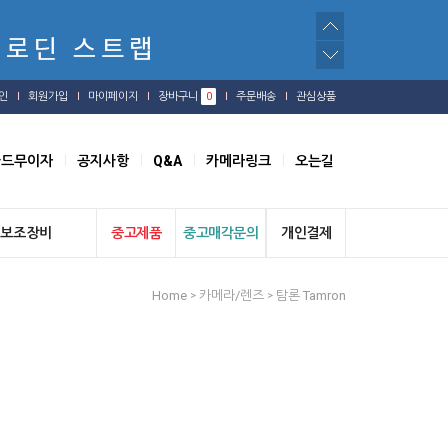
인
회원가입
마이페이지
장바구니
0
주문배송
관심상품
카드무이자
공지사항
Q&A
카메라링크
오는길
보조장비
중고제품
중고매각문의
개인결제
Home
카메라/렌즈
탐론 Tamron
>
>