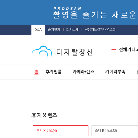
Q&A
즐겨찾기
회사소개
신용카드결제내역조회
전체 카테
홈
후지필름
카메라/렌즈
카메라부속
후지 X 렌즈
후지 X 렌즈(4)
소니 E 렌즈(22)