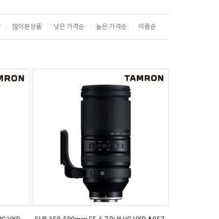
T
많이본상품
낮은 가격순
높은 가격순
이름순