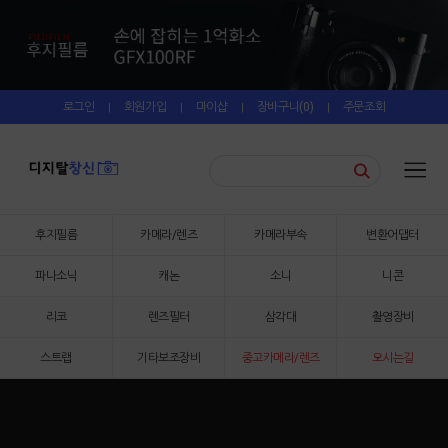
로그인
회원가입
마이샵
장바구니(
0
)
주문조회
|
|
|
|
후지필름
카메라/렌즈
카메라부속
변환어댑터
파나소닉
캐논
소니
니콘
리코
렌즈필터
삼각대
촬영장비
스트랩
기타보조장비
중고카메라/렌즈
오시는길