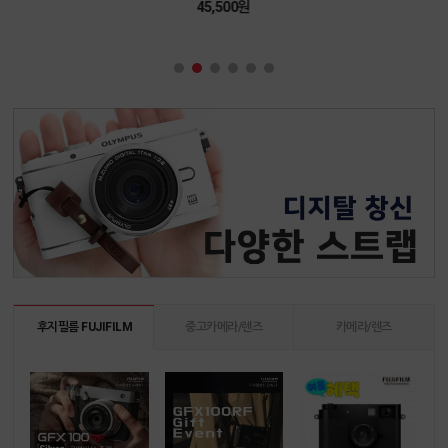
45,500원
후지필름 FUJIFILM
중고카메라/렌즈
카메라/렌즈