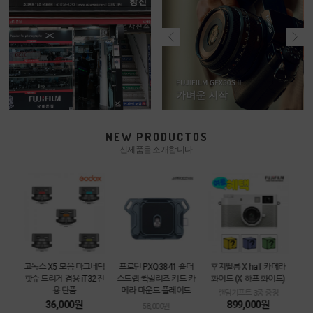
NEW PRODUCTOS
신제품을 소개합니다.
카메라
고독스 X5 모음 마그네틱
프로딘 PXQ3841 숄더
후지필름 X half 카메라
[중
트
핫슈 트리거 겸용 iT32전
스트랩 퀵릴리즈 키트 카
화이트 (X-하프 화이트)
3m
용 단품
메라 마운트 플레이트
함
랜덤기프트 3종 증정
36,000원
899,000원
58,000원