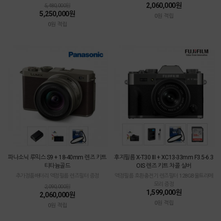
2,060,000원
5,480,000원
5,250,000원
0원 적립
0원 적립
파나소닉 루믹스 S9 + 18-40mm 렌즈 키트
후지필름 X-T30 III + XC13-33mm F3.5-6.3
티타늄골드
OIS 렌즈 키트 챠콜 실버
추가정품배터리 액정필름 렌즈필터 증정
액정필름 호환충전기 렌즈필터 128GB울트라메
모리 증정
2,090,000원
1,599,000원
2,060,000원
0원 적립
0원 적립