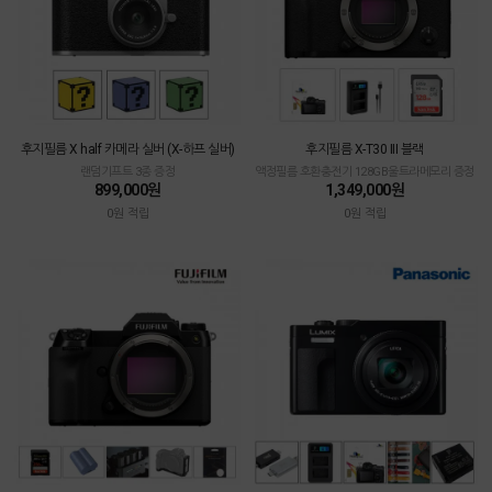
후지필름 X half 카메라 실버 (X-하프 실버)
후지필름 X-T30 III 블랙
랜덤기프트 3종 증정
액정필름 호환충전기 128GB울트라메모리 증정
899,000원
1,349,000원
0원 적립
0원 적립