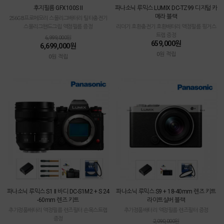
후지필름 GFX100S II
파나소닉 루믹스 LUMIX DC-TZ99 디지털 카
메라 블랙
256GB프로메모리 스몰리그배터리 틸타충전기
스몰리그핸드그립 액정필름 증정
리더기 호환충전기 호환배터리 액정필름 핑거스
트랩 증정
6,999,000원
659,000원
6,699,000원
0원 적립
0원 적립
파나소닉 루믹스 S1 II 바디 DC-S1M2 + S 24
파나소닉 루믹스 S9 + 18-40mm 렌즈 키트
-60mm 렌즈 키트
라이트실버 블랙
추가정품배터리 액정필름 렌즈필터 손목스트랩
추가정품배터리 액정필름 렌즈필터 증정
증정
2,090,000원