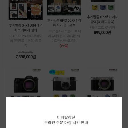
후지필름 X half 카메라
후지필름 GFX100RF 1억
블랙 (X-하프 블랙)
화소 카메라 블랙
후지필름 GFX100RF 1억
랜덤기프트 3종 증정
화소 카메라 실버
고독스플래시 스몰리그배터
899,000원
리 틸타충전기 액정필름 와
SSD 1TB 256GB프로메모
이드컨버젼렌즈 증정
리 액정필름 + 랜덤 3종 증
(품절)
정
7,599,000원
7,398,000원
후지필름 GFX100S II
후지필름 X half 카메라
후지필름 X-M5 실버
실버 (X-하프 실버)
256GB프로메모리 스몰리
액정필름 호환충전기 스몰
그배터리 틸타충전기 스몰
랜덤기프트 3종 증정
리그배터리 128GB울트라
899,000원
리그핸드그립 액정필름 증
메모리 증정
정
렌즈킷트 상품에서 렌즈 제