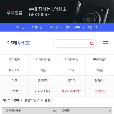
로그인
회원가입
마이샵
장바구니(
0
)
주문조회
|
|
|
|
후지필름
카메라/렌즈
카메라부속
변환어댑터
파나소닉
캐논
소니
니콘
리코
렌즈필터
삼각대
촬영장비
스트랩
기타보조장비
중고카메라/렌즈
오시는길
기타보조장비
클램프/공구
클램프