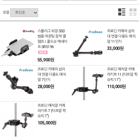
정렬
스몰리그 외장 SSD
프로딘 카메라 삼각
범용 마운팅 장착 클
대 연결 다용도 매직
램프 / 콜드슈 맥세이
암 11인치
프 SR5196
33,000원
55,900원
프로딘 카메라 삼각
프로딘 매직암 카메
대 연결 다용도 매직
라키트 11 (터프암 퀵
암 7인치
슈킥 11")
28,000원
110,000원
프로딘 매직암 카메
라키트 7 (터프암 퀵
슈킥 7")
105,000원