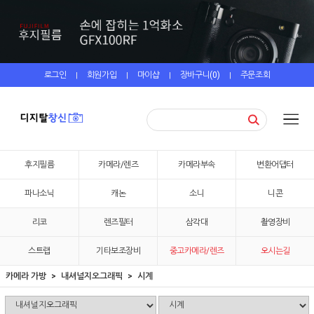
로그인
회원가입
마이샵
장바구니(
0
)
주문조회
|
|
|
|
후지필름
카메라/렌즈
카메라부속
변환어댑터
파나소닉
캐논
소니
니콘
리코
렌즈필터
삼각대
촬영장비
스트랩
기타보조장비
중고카메라/렌즈
오시는길
카메라 가방
내셔널지오그래픽
시계