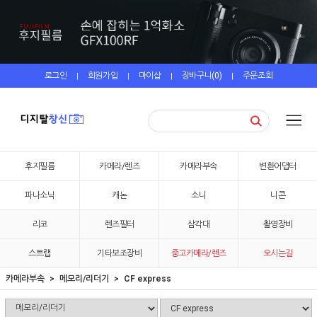
로그인
회원가입
마이샵
장바구니(
0
)
주문조회
|
|
|
|
후지필름
카메라/렌즈
카메라부속
변환어댑터
파나소닉
캐논
소니
니콘
리코
렌즈필터
삼각대
촬영장비
스트랩
기타보조장비
중고카메라/렌즈
오시는길
카메라부속
메모리/리더기
CF express