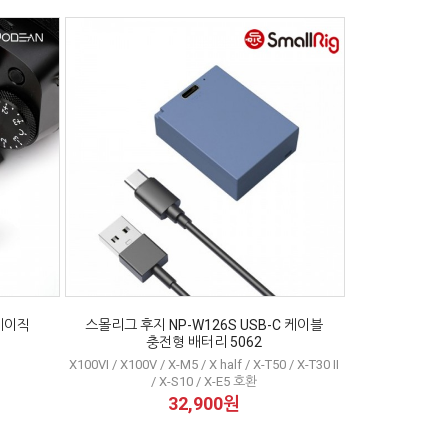
베이직
스몰리그 후지 NP-W126S USB-C 케이블
충전형 배터리 5062
X100VI / X100V / X-M5 / X half / X-T50 / X-T30 II
/ X-S10 / X-E5 호환
32,900원