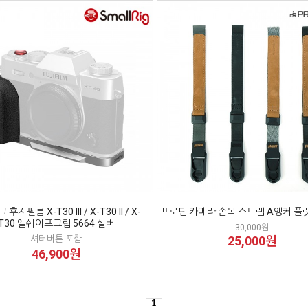
후지필름 X-T30 III / X-T30 II / X-
프로딘 카메라 손목 스트랩 A앵커 플랫 
T30 엘쉐이프그립 5664 실버
30,000원
셔터버튼 포함
25,000원
46,900원
1