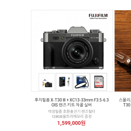
후지필름 X-T30 III + XC13-33mm F3.5-6.3
스몰리그 
OIS 렌즈 키트 챠콜 실버
T3
액정필름 호환충전기 렌즈필터
128GB울트라메모리 증정
1,599,000원