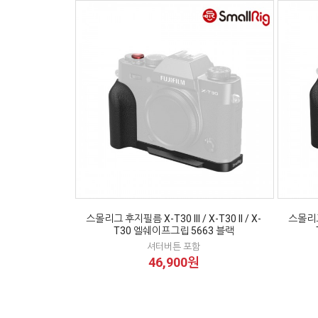
스몰리그 후지필름 X-T30 III / X-T30 II / X-
스몰리그 
T30 엘쉐이프그립 5663 블랙
셔터버튼 포함
46,900원