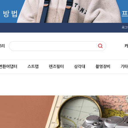
로그
고리
변환어댑터
스트랩
렌즈필터
삼각대
촬영장비
기타