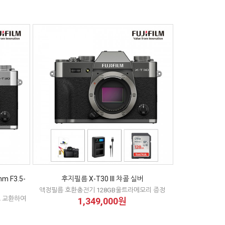
m F3.5-
후지필름 X-T30 III 챠콜 실버
액정필름 호환충전기 128GB울트라메모리 증정
로 교환하여
1,349,000원