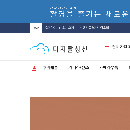
Q&A
즐겨찾기
회사소개
신용카드결제내역조회
전체 카테
홈
후지필름
카메라/렌즈
카메라부속