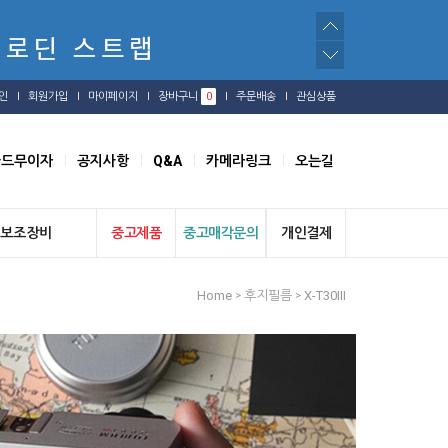
인
회원가입
마이페이지
장바구니
0
주문배송
관심상품
카드무이자
공지사항
Q&A
카메라링크
오는길
보조장비
중고제품
중고매각문의
개인결제
Home
후지필름
X-T30III
>
>