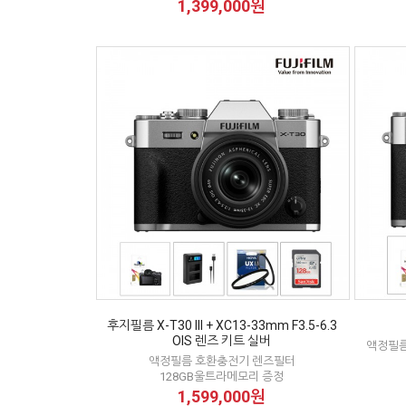
1,399,000원
후지필름 X-T30 III + XC13-33mm F3.5-6.3
OIS 렌즈 키트 실버
액정필름
액정필름 호환충전기 렌즈필터
128GB울트라메모리 증정
1,599,000원