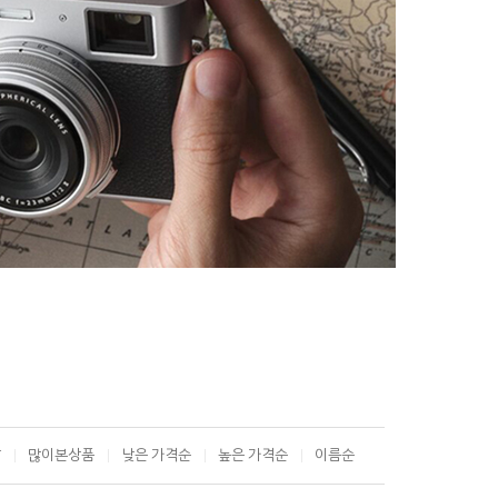
T
많이본상품
낮은 가격순
높은 가격순
이름순