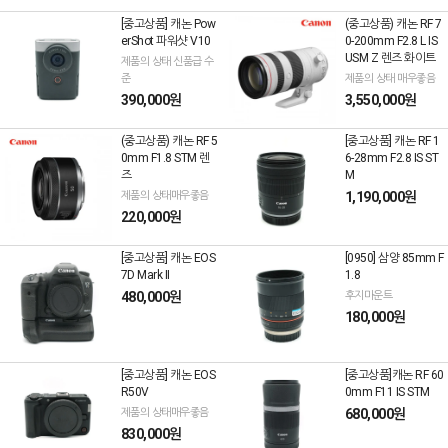
[중고상품] 캐논 Pow
(중고상품) 캐논 RF 7
erShot 파워샷 V10
0-200mm F2.8 L IS
USM Z 렌즈 화이트
제품의 상태 신품급 수
준
제품의 상태 매우좋음
390,000원
3,550,000원
(중고상품) 캐논 RF 5
[중고상품] 캐논 RF 1
0mm F1.8 STM 렌
6-28mm F2.8 IS ST
즈
M
제품의 상태매우좋음
1,190,000원
220,000원
[중고상품] 캐논 EOS
[0950] 삼양 85mm F
7D Mark II
1.8
480,000원
후지마운트
180,000원
[중고상품] 캐논 EOS
[중고상품]캐논 RF 60
R50V
0mm F11 IS STM
제품의 상태매우좋음
680,000원
830,000원