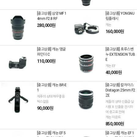
[중고상품] 삼양 MF 1
[중고상품] YONGNU
4mm F2.8 RF
링플래시
280,000원
캐논
160,000원
[중고상품] 캐논 앵글
[중고상품] 호루스벤
파인더 C
누 EXTENSION TUB
E
110,000원
캐논 EF
40,000원
[중고상품] 캐논 BR-E
[중고상품] 칼자이스
1
Distagon 25mm F2
ZE
제푸의 상태 매우좋음
박스없음
제품의 상태 신품급 실
사용 X 신품을 전시하
90,000원
여 중고로 판매
캐논 마운트
850,000원
[중고상품] 캐논 EF 5
[중고상품] 캐논 EF 1