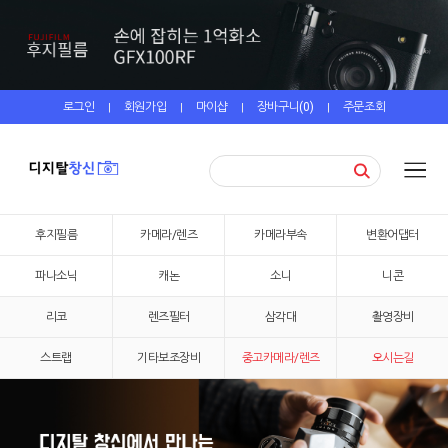
로그인
회원가입
마이샵
장바구니(
0
)
주문조회
|
|
|
|
후지필름
카메라/렌즈
카메라부속
변환어댑터
파나소닉
캐논
소니
니콘
리코
렌즈필터
삼각대
촬영장비
스트랩
기타보조장비
중고카메라/렌즈
오시는길