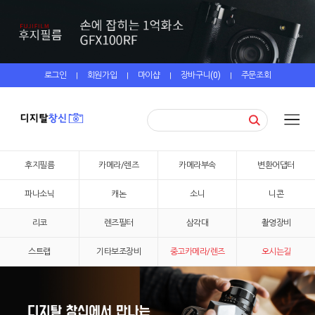
로그인
회원가입
마이샵
장바구니(
0
)
주문조회
|
|
|
|
후지필름
카메라/렌즈
카메라부속
변환어댑터
파나소닉
캐논
소니
니콘
리코
렌즈필터
삼각대
촬영장비
스트랩
기타보조장비
중고카메라/렌즈
오시는길