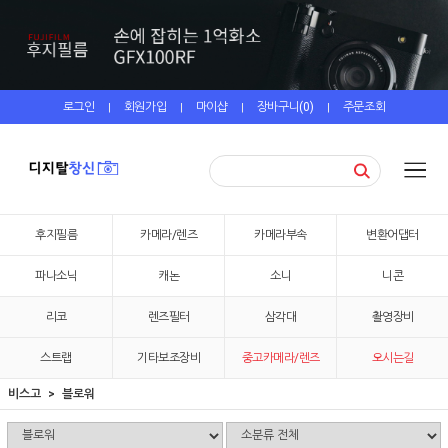
로그인
회원가입
마이샵
장바구니(
0
)
주문조회
|
|
|
|
후지필름
카메라/렌즈
카메라부속
변환어댑터
파나소닉
캐논
소니
니콘
리코
렌즈필터
삼각대
촬영장비
스트랩
기타보조장비
중고카메라/렌즈
오시는길
비스고
블로워