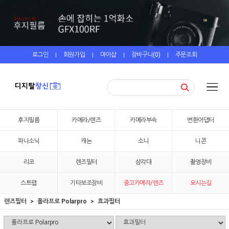
로그인
회원가입
마이샵
장바구니(
0
)
주문조회
|
|
|
|
후지필름
카메라/렌즈
카메라부속
변환어댑터
파나소닉
캐논
소니
니콘
리코
렌즈필터
삼각대
촬영장비
스트랩
기타보조장비
중고카메라/렌즈
오시는길
렌즈필터
폴라프로 Polarpro
효과필터