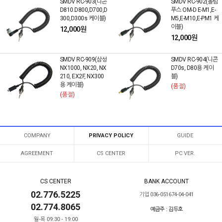
SMDV RC-903(니콘
SMDV RC-902(올림
D810.D800,D700,D
푸스 OM-D E-M1,E-
300,D300s 케이블)
M5,E-M10,E-PM1 케
이블)
12,000원
12,000원
SMDV RC-909(삼성
SMDV RC-904(니콘
NX1000, NX20, NX
D70s, D80용 케이
210, EX2F, NX300
블)
용 케이블)
(품절)
(품절)
COMPANY
PRIVACY POLICY
GUIDE
AGREEMENT
CS CENTER
PC VER.
CS CENTER
BANK ACCOUNT
02.776.5225
기업 036-051674-04-041
02.774.8065
예금주 : 김두호
월-목 09:30 - 19:00