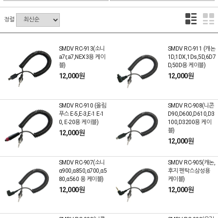
정렬
SMDV RC-913(소니
SMDV RC-911 (캐논
a7r,a7,NEX3용 케이
1D,1DX,1Ds,5D,6D7
블)
D,50D용 케이블)
12,000원
12,000원
SMDV RC-910 (올림
SMDV RC-908(니콘
푸스 E-5,E-3,E-1 E-1
D90,D600,D610,D3
0, E-20용 케이블)
100,D3200용 케이
블)
12,000원
12,000원
SMDV RC-907(소니
SMDV RC-905(캐논,
α900,α850,α700,α5
후지 펜탁스삼성용
80,α560 용 케이블)
케이블)
12,000원
12,000원