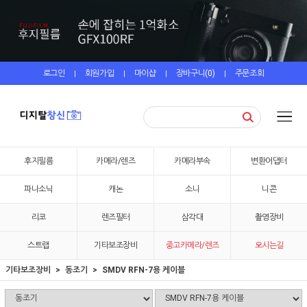
로그인
회원가입
마이샵
장바구니(
0
)
주문조회
|
|
|
|
후지필름
카메라/렌즈
카메라부속
변환어댑터
파나소닉
캐논
소니
니콘
리코
렌즈필터
삼각대
촬영장비
스트랩
기타보조장비
중고카메라/렌즈
오시는길
기타보조장비
동조기
SMDV RFN-7용 케이블