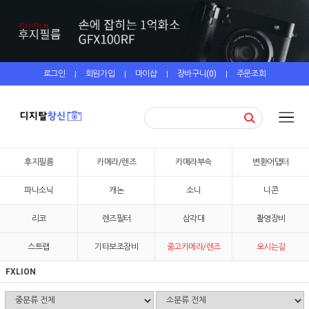
로그인
회원가입
마이샵
장바구니(
0
)
주문조회
|
|
|
|
후지필름
카메라/렌즈
카메라부속
변환어댑터
파나소닉
캐논
소니
니콘
리코
렌즈필터
삼각대
촬영장비
스트랩
기타보조장비
중고카메라/렌즈
오시는길
FXLION