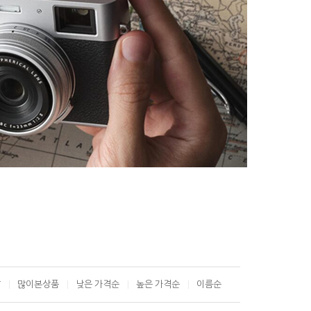
T
많이본상품
낮은 가격순
높은 가격순
이름순