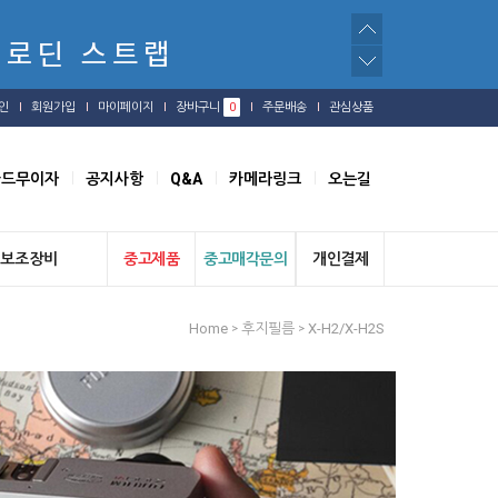
인
회원가입
마이페이지
장바구니
0
주문배송
관심상품
카드무이자
공지사항
Q&A
카메라링크
오는길
보조장비
중고제품
중고매각문의
개인결제
Home
후지필름
X-H2/X-H2S
>
>