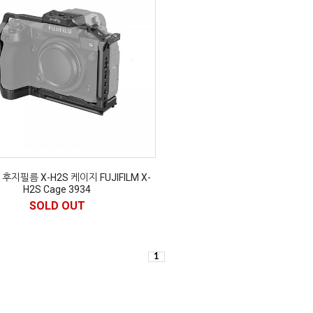
지필름 X-H2S 케이지 FUJIFILM X-
H2S Cage 3934
SOLD OUT
1