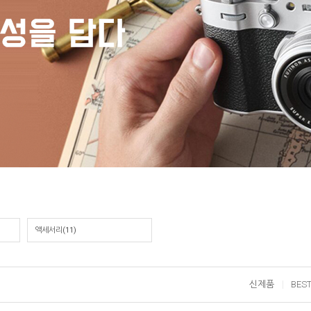
액세서리
(11)
신제품
BES