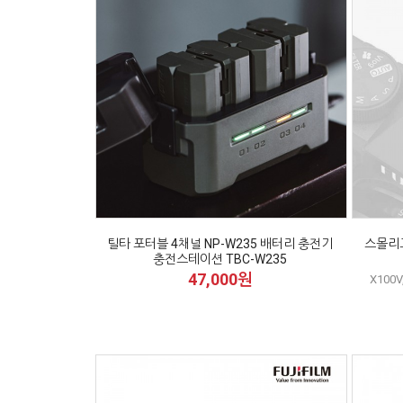
틸타 포터블 4채널 NP-W235 배터리 충전기
스몰리
충전스테이션 TBC-W235
47,000원
X100V,