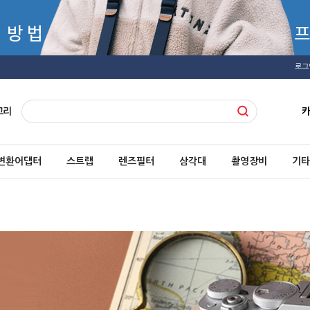
로그
고리
변환어댑터
스트랩
렌즈필터
삼각대
촬영장비
기타