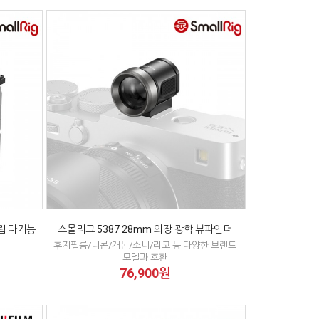
립 다기능
스몰리그 5387 28mm 외장 광학 뷰파인더
후지필름/니콘/캐논/소니/리코 등 다양한 브랜드
모델과 호환
76,900원