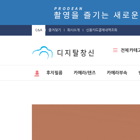
Q&A
즐겨찾기
회사소개
신용카드결제내역조회
전체 카테
홈
후지필름
카메라/렌즈
카메라부속