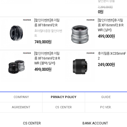
할인문의 상품
7,299,000원
0원
[할인이벤트]후지필
[할인이벤트]후지필
름 XF18mmF2 R
름 XF16mmF2.8 R
WR (실버)
호야필터증정 할인이벤
트
499,000원
749,000원
[할인이벤트]후지필
후지필름 XC35mmF
름 XF16mmF2.8 R
2
WR (블랙/실버)
249,000원
499,000원
COMPANY
PRIVACY POLICY
GUIDE
AGREEMENT
CS CENTER
PC VER.
CS CENTER
BANK ACCOUNT