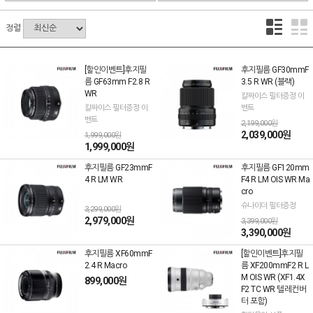
정렬
[할인이벤트]후지필
후지필름 GF30mmF
름 GF63mm F2.8 R
3.5 R WR (블랙)
WR
칼짜이스 필터증정 이
칼짜이스 필터증정 이
벤트
벤트
2,199,000원
2,039,000원
1,999,000원
1,999,000원
후지필름 GF23mmF
후지필름 GF120mm
4 R LM WR
F4 R LM OIS WR Ma
cro
슈나이더 필터증정
3,299,000원
2,979,000원
3,399,000원
3,390,000원
후지필름 XF60mmF
[할인이벤트]후지필
2.4 R Macro
름 XF200mmF2 R L
M OIS WR (XF1.4X
899,000원
F2 TC WR 텔레컨버
터 포함)