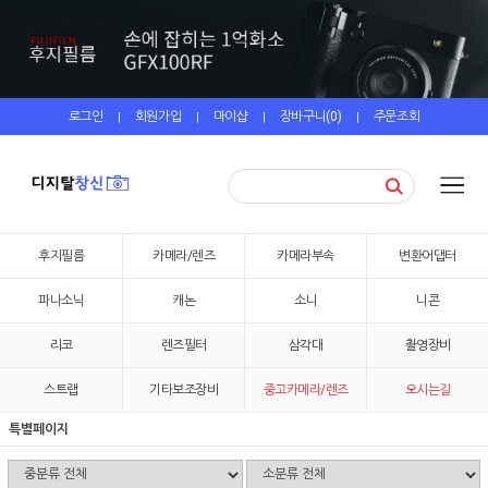
로그인
회원가입
마이샵
장바구니(
0
)
주문조회
|
|
|
|
후지필름
카메라/렌즈
카메라부속
변환어댑터
파나소닉
캐논
소니
니콘
리코
렌즈필터
삼각대
촬영장비
스트랩
기타보조장비
중고카메라/렌즈
오시는길
특별페이지