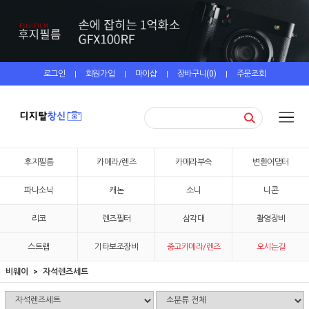
로그인
회원가입
마이샵
장바구니(
0
)
주문조회
|
|
|
|
후지필름
카메라/렌즈
카메라부속
변환어댑터
파나소닉
캐논
소니
니콘
리코
렌즈필터
삼각대
촬영장비
스트랩
기타보조장비
중고카메라/렌즈
오시는길
비웨이
자석렌즈세트