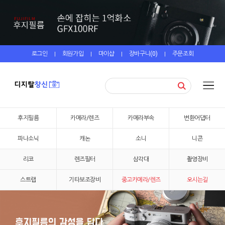
로그인
회원가입
마이샵
장바구니(
0
)
주문조회
|
|
|
|
후지필름
카메라/렌즈
카메라부속
변환어댑터
파나소닉
캐논
소니
니콘
리코
렌즈필터
삼각대
촬영장비
스트랩
기타보조장비
중고카메라/렌즈
오시는길