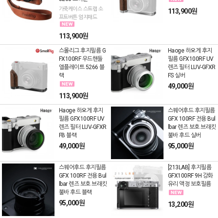
가죽케이스 스트랩 소
113,900원
프트버튼 엄지패드
113,900원
스몰리그 후지필름 G
Haoge 하오게 후지
FX100RF 우드핸들
필름 GFX100RF UV
엘플레이트 5266 블
렌즈 필터 LUV-GFXR
랙
FS 실버
49,000원
113,900원
Haoge 하오게 후지
스퀘어후드 후지필름
필름 GFX100RF UV
GFX 100RF 전용 Bul
렌즈 필터 LUV-GFXR
lbar 렌즈 보호 브래킷
FB 블랙
불바 후드 실버
49,000원
95,000원
스퀘어후드 후지필름
[213LAB] 후지필름
GFX 100RF 전용 Bul
GFX100RF 9H 강화
lbar 렌즈 보호 브래킷
유리 액정 보호필름
불바 후드 블랙
95,000원
13,200원