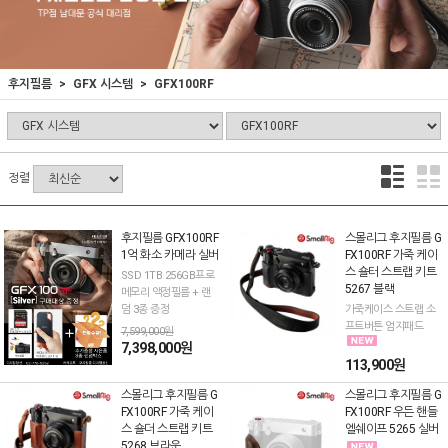
후지필름
GFX 시스템
GFX100RF
정렬
후지필름 GFX100RF
스몰리그 후지필름 G
1억 화소 카메라 실버
FX100RF 가죽 케이
스 숄터 스트랩 키트
SSD 1TB 256GB프로
5267 블랙
메모리 액정필름 + 랜
덤 3종 증정
가죽케이스 스트랩 소
프트버튼 엄지패드
7,599,000원
7,398,000원
113,900원
스몰리그 후지필름 G
스몰리그 후지필름 G
FX100RF 가죽 케이
FX100RF 우든 핸들
스 숄더 스트랩 키트
엘쉐이프 5265 실버
5268 브라운