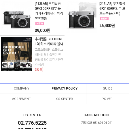
[213LAB] 후지필름
[213LAB] 후지필름
GFX100RF 외부 풀
GFX100RF 외부 보
커버 + 강화유리 액정
호필름 (풀커버)
보호필름
26,400원
39,000원
후지필름 GFX100RF
1억 화소 카메라 블랙
고독스플래시 스몰리그
배터리 틸타충전기 액
정필름 와이드컨버젼렌
즈 증정
(품절)
COMPANY
PRIVACY POLICY
GUIDE
AGREEMENT
CS CENTER
PC VER.
CS CENTER
BANK ACCOUNT
02.776.5225
기업 036-051674-04-041