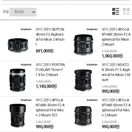
정렬
보이그랜더 SEPTON
보이그랜더 APO-LA
40mm F2 Aspheric
NTHAR 28mm F2 A
al for Nikon Z-Moun
spherical for Nikon
t
Z-Mount
691,000원
1,138,000원
1,060,000원
보이그랜더 PORTRA
보이그랜더 NOKTO
IT HELIAR 75mm F
N 28mm F1.5 Asph
1.8 for Z-Mount
erical for Nikon Z-M
ount
1,220,400원
1,140,000원
1,062,000원
990,000원
보이그랜더 APO-LA
보이그랜더 APO-LA
NTHAR 35mm F2 A
NTHAR 50mm F2 A
spherical II for Niko
spherical II for Niko
n Z-Mount 렌즈
n Z-Mount
1,062,000원
1,062,000원
990,000원
990,000원