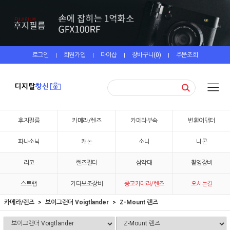
로그인
회원가입
마이샵
장바구니(
0
)
주문조회
|
|
|
|
후지필름
카메라/렌즈
카메라부속
변환어댑터
파나소닉
캐논
소니
니콘
리코
렌즈필터
삼각대
촬영장비
스트랩
기타보조장비
중고카메라/렌즈
오시는길
카메라/렌즈
보이그랜더 Voigtlander
Z-Mount 렌즈