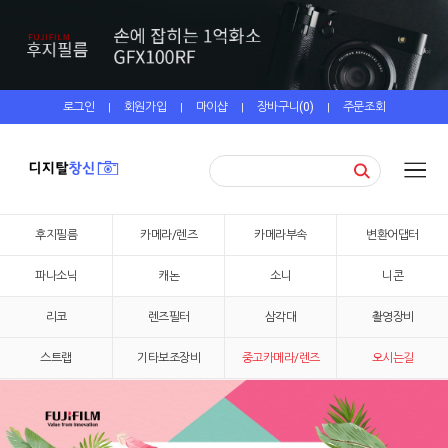
로그인
회원가입
마이샵
장바구니(
0
)
주문조회
|
|
|
|
후지필름
카메라/렌즈
카메라부속
변환어댑터
파나소닉
캐논
소니
니콘
리코
렌즈필터
삼각대
촬영장비
스트랩
기타보조장비
중고카메라/렌즈
오시는길