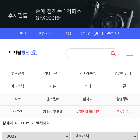
로그인
회원가입
마이샵
장바구니(
0
)
주문조회
|
|
|
|
후지필름
카메라/렌즈
카메라부속
변환어댑터
파나소닉
캐논
소니
니콘
리코
렌즈필터
삼각대
촬영장비
스트랩
기타보조장비
중고카메라/렌즈
오시는길
삼각대
JOBY
액세서리