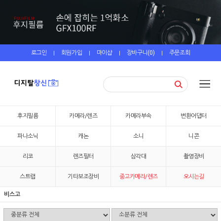
로그인
회원가입
마이샵
장바구니(
0
)
주문조회
|
|
|
|
후지필름
카메라/렌즈
카메라부속
변환어댑터
파나소닉
캐논
소니
니콘
리코
렌즈필터
삼각대
촬영장비
스트랩
기타보조장비
중고카메라/렌즈
오시는길
비스고