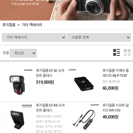
후지필름
기타 액세서리
정렬
후지필름 EF-42 슈마
후지필름 카메라 플
운트 플래시
레이트 MLP-75XF
319,000원
렌즈 플레이트
65,000원
후지필름 EF-X8 슈마
후지필름 리모트 릴
운트 플래시
리즈 RR-100
호환 X-H2S / X-H2 /
49,000원
X-H1 / X-Pro3 / X-
Pro2 / X-T5 / X-T4 /
X-T3 / X-T2 / X-T1 /