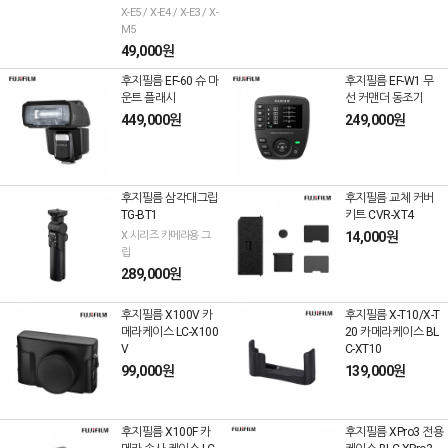
X-E5 / X-E4 / X-E3 / X-
M5
49,000원
후지필름 EF-60 슈 마
후지필름 EF-W1 무
운트 플래시
선 커맨더 동조기
449,000원
249,000원
후지필름 삼각대그립
후지필름 교체 커버
TG-BT1
키트 CVR-XT4
X 시리즈 카메라용 그
14,000원
립
289,000원
후지필름 X100V 카
후지필름 X-T10/X-T
메라케이스 LC-X100
20 카메라케이스 BL
V
C-XT10
99,000원
139,000원
후지필름 X100F 카
후지필름 XPro3 전용