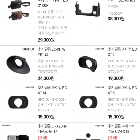
메라 속사 케이스 LC-
케이스 BLC-XPro3
X100F
파격할인
X100F 전용이지만
139,000원
X-E4+XF27mm 에도
38,000원
맞습니다.
구매 전 상품페이지 먼
저 꼭 확인 해주세요!
29,000원
후지필름 EC-XH W
후지필름 아이컵 EC-
아이컵
XT L
호환 GFX100/GFX
GFX100 / GFX 50S /
50S/X-H1/X-T4/X-
X-H1 / X-T4 / X-T3 /
T3/X-T2/X-T1
X-T2 / X-T1
24,000원
19,000원
후지필름 아이컵 EC-
후지필름 아이컵 EC-
XT M
XT S
GFX100 / GFX 50S /
GFX100 / GFX 50S /
X-H1 / X-T4 / X-T3 /
X-H1 / X-T4 / X-T3 /
X-T2 / X-T1
X-T2 / X-T1
15,000원
15,000원
후지필름 EF-X20 슈
후지필름 교체 커버
마운트 플래시
키트 CVR-XT2
(품절)
(품절)