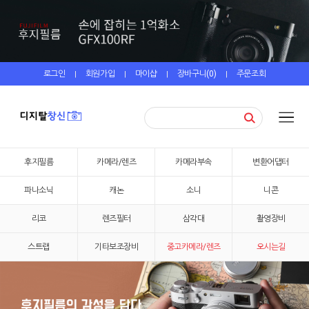
로그인
회원가입
마이샵
장바구니(
0
)
주문조회
|
|
|
|
후지필름
카메라/렌즈
카메라부속
변환어댑터
파나소닉
캐논
소니
니콘
리코
렌즈필터
삼각대
촬영장비
스트랩
기타보조장비
중고카메라/렌즈
오시는길