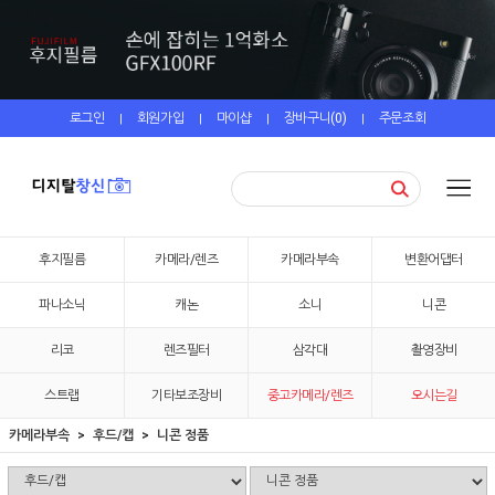
로그인
회원가입
마이샵
장바구니(
0
)
주문조회
|
|
|
|
후지필름
카메라/렌즈
카메라부속
변환어댑터
파나소닉
캐논
소니
니콘
리코
렌즈필터
삼각대
촬영장비
스트랩
기타보조장비
중고카메라/렌즈
오시는길
카메라부속
후드/캡
니콘 정품