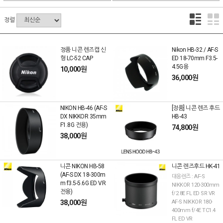
정렬
정품 니콘 렌즈캡 신
Nikon HB-32 / AF-S
형 LC-52 CAP
ED 18-70mm F3.5-
4.5G용
10,000원
36,000원
NIKON HB-46 (AF-S
[정품] 니콘 렌즈 후드
DX NIKKOR 35mm
HB-43
F1.8G 전용)
74,800원
38,000원
니콘 NIKON HB-58
니콘 렌즈후드 HK-41
(AF-S DX 18-300m
대응렌즈 : AF-S
m f3.5-5.6G ED VR
NIKKOR 120-300mm
전용)
f/2.8E FL ED SR VR
38,000원
AF-S NIKKOR 180-
400mm f/4E TC1.4
FL ED VR