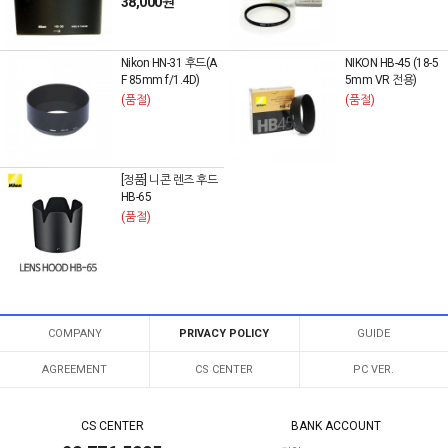
38,000원
Nikon HN-31 후드(A
NIKON HB-45 (18-5
F 85mm f/1.4D)
5mm VR 전용)
(품절)
(품절)
[정품] 니콘 렌즈 후드
HB-65
(품절)
COMPANY
PRIVACY POLICY
GUIDE
AGREEMENT
CS CENTER
PC VER.
CS CENTER
BANK ACCOUNT