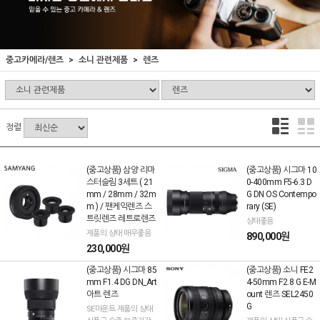
중고카메라/렌즈
소니 관련제품
렌즈
정렬
(중고상품) 삼양 리마
(중고상품) 시그마 10
스터슬림 3세트 ( 21
0-400mm F5-6.3 D
mm / 28mm / 32m
G DN OS Contempo
m ) / 팬케익렌즈 스
rary (SE)
트릿렌즈 레트로렌즈
상태좋음
제품의 상태 매우좋음
890,000원
230,000원
(중고상품) 시그마 85
(중고상품) 소니 FE2
mm F1.4 DG DN_Art
4-50mm F2.8 G E-M
아트 렌즈
ount 렌즈 SEL2450
G
SE마운트 제품의 상태