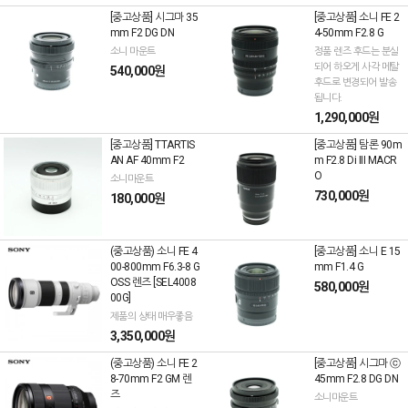
[중고상품] 시그마 35
[중고상품] 소니 FE 2
mm F2 DG DN
4-50mm F2.8 G
소니 마운트
정품 렌즈 후드는 분실
되어 하오게 사각 메탈
540,000원
후드로 변경되어 발송
됩니다.
1,290,000원
[중고상품] TTARTIS
[중고상품] 탐론 90m
AN AF 40mm F2
m F2.8 Di III MACR
O
소니마운트
730,000원
180,000원
(중고상품) 소니 FE 4
[중고상품] 소니 E 15
00-800mm F6.3-8 G
mm F1.4 G
OSS 렌즈 [SEL4008
580,000원
00G]
제품의 상태 매우좋음
3,350,000원
(중고상품) 소니 FE 2
[중고상품] 시그마 ⓒ
8-70mm F2 GM 렌
45mm F2.8 DG DN
즈
소니마운트