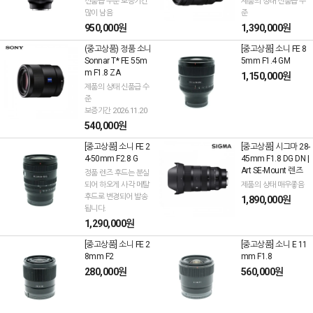
신품급 수준 보증기간
제품의 상태 신품급 수
많이 남음
준
950,000원
1,390,000원
(중고상품) 정품 소니
[중고상품] 소니 FE 8
Sonnar T* FE 55m
5mm F1.4 GM
m F1.8 ZA
1,150,000원
제품의 상태 신품급 수
준
보증기간 2026.11.20
540,000원
[중고상품] 소니 FE 2
[중고상품] 시그마 28-
4-50mm F2.8 G
45mm F1.8 DG DN |
Art SE-Mount 렌즈
정품 렌즈 후드는 분실
되어 하오게 사각 메탈
제품의 상태 매우좋음
후드로 변경되어 발송
1,890,000원
됩니다.
1,290,000원
[중고상품] 소니 FE 2
[중고상품] 소니 E 11
8mm F2
mm F1.8
280,000원
560,000원