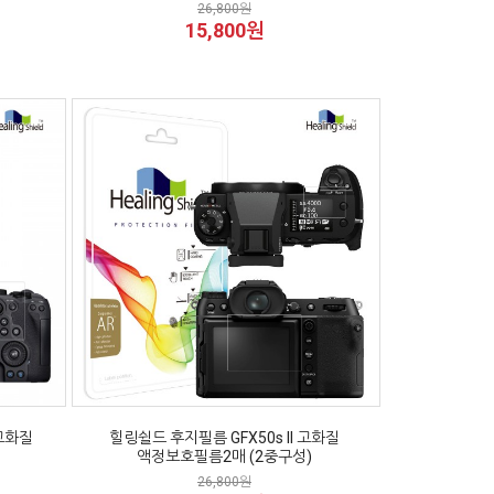
26,800원
15,800원
 고화질
힐링쉴드 후지필름 GFX50s II 고화질
액정보호필름2매 (2중구성)
26,800원