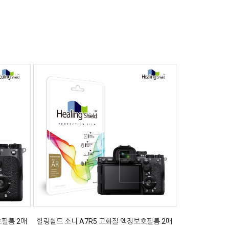
호필름 2매
힐링쉴드 소니 A7R5 고화질 액정보호필름 2매