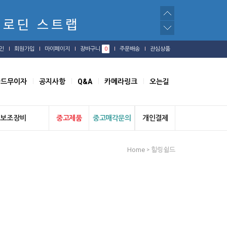
인
회원가입
마이페이지
장바구니
0
주문배송
관심상품
카드무이자
공지사항
Q&A
카메라링크
오는길
보조장비
중고제품
중고매각문의
개인결제
Home
힐링쉴드
>