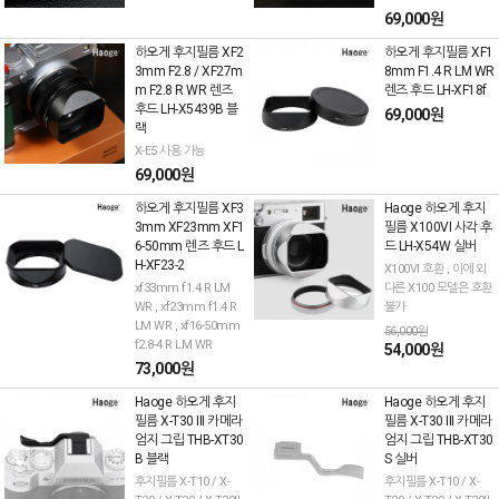
69,000원
하오게 후지필름 XF2
하오게 후지필름 XF1
3mm F2.8 / XF27m
8mm F1.4 R LM WR
m F2.8 R WR 렌즈
렌즈 후드 LH-XF18f
후드 LH-X5439B 블
69,000원
랙
X-E5 사용 가능
69,000원
하오게 후지필름 XF3
Haoge 하오게 후지
3mm XF23mm XF1
필름 X100VI 사각 후
6-50mm 렌즈 후드 L
드 LH-X54W 실버
H-XF23-2
X100VI 호환 , 이에 외
xf33mm f1.4 R LM
다른 X100 모델은 호환
WR , xf23mm f1.4 R
불가
LM WR , xf16-50mm
56,000원
f2.8-4 R LM WR
54,000원
73,000원
Haoge 하오게 후지
Haoge 하오게 후지
필름 X-T30 III 카메라
필름 X-T30 III 카메라
엄지 그립 THB-XT30
엄지 그립 THB-XT30
B 블랙
S 실버
후지필름 X-T10 / X-
후지필름 X-T10 / X-