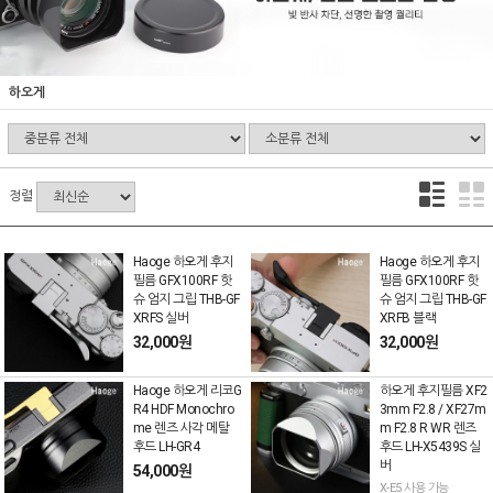
하오게
정렬
Haoge 하오게 후지
Haoge 하오게 후지
필름 GFX100RF 핫
필름 GFX100RF 핫
슈 엄지 그립 THB-GF
슈 엄지 그립 THB-GF
XRFS 실버
XRFB 블랙
32,000원
32,000원
Haoge 하오게 리코G
하오게 후지필름 XF2
R4 HDF Monochro
3mm F2.8 / XF27m
me 렌즈 사각 메탈
m F2.8 R WR 렌즈
후드 LH-GR4
후드 LH-X5439S 실
버
54,000원
X-E5 사용 가능