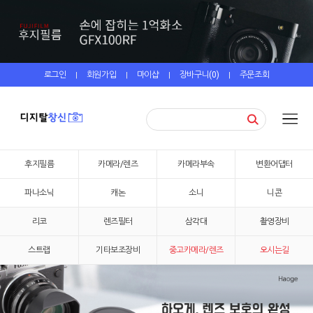
로그인
회원가입
마이샵
장바구니(
0
)
주문조회
|
|
|
|
후지필름
카메라/렌즈
카메라부속
변환어댑터
파나소닉
캐논
소니
니콘
리코
렌즈필터
삼각대
촬영장비
스트랩
기타보조장비
중고카메라/렌즈
오시는길