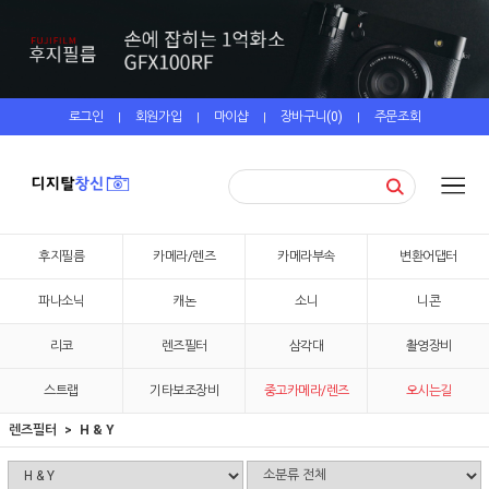
로그인
회원가입
마이샵
장바구니(
0
)
주문조회
|
|
|
|
후지필름
카메라/렌즈
카메라부속
변환어댑터
파나소닉
캐논
소니
니콘
리코
렌즈필터
삼각대
촬영장비
스트랩
기타보조장비
중고카메라/렌즈
오시는길
렌즈필터
H & Y