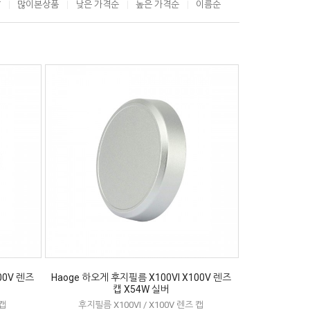
T
많이본상품
낮은 가격순
높은 가격순
이름순
00V 렌즈
Haoge 하오게 후지필름 X100VI X100V 렌즈
캡 X54W 실버
 캡
후지필름 X100VI / X100V 렌즈 캡