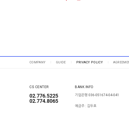
COMPANY
GUIDE
PRIVACY POLICY
AGREEME
CS CENTER
BANK INFO
02.776.5225
기업은행 036-051674-04-041
02.774.8065
예금주 : 김두호