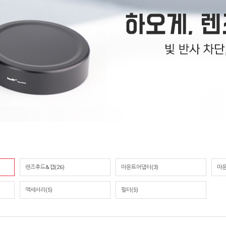
렌즈후드&캡(26)
마운트어댑터(3)
마운
액세서리(5)
필터(5)