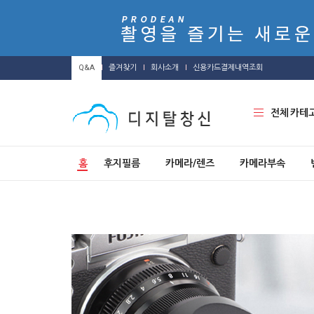
Q&A
즐겨찾기
회사소개
신용카드결제내역조회
전체 카테
홈
후지필름
카메라/렌즈
카메라부속