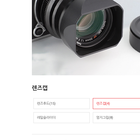
렌즈캡
렌즈후드(15)
렌즈캡(4)
레일슬라이더
엄지그립(8)