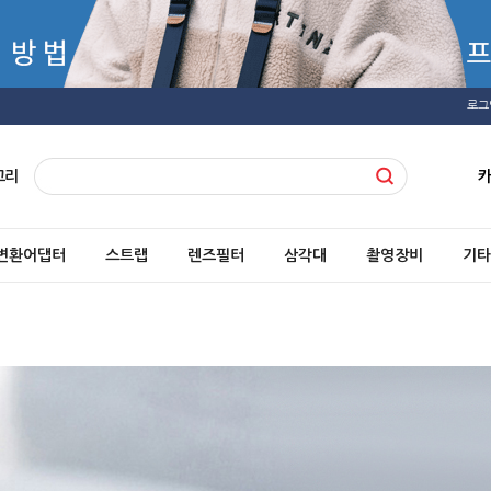
로그
고리
변환어댑터
스트랩
렌즈필터
삼각대
촬영장비
기타