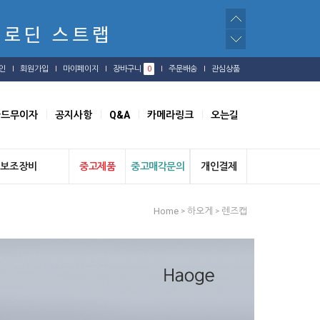
인
회원가입
마이페이지
장바구니
0
주문배송
관심상품
카드무이자
공지사항
Q&A
카메라링크
오는길
보조장비
중고제품
중고매각문의
개인결제
Home
하오게
렌즈캡
>
>