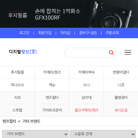
로그인
회원가입
마이샵
장바구니(
0
)
주문조회
|
|
|
|
후지필름
카메라/렌즈
카메라부속
변환어댑터
파나소닉
캐논
소니
니콘
리코
렌즈필터
삼각대
촬영장비
스트랩
기타보조장비
중고카메라/렌즈
오시는길
렌즈필터
기타 브랜드