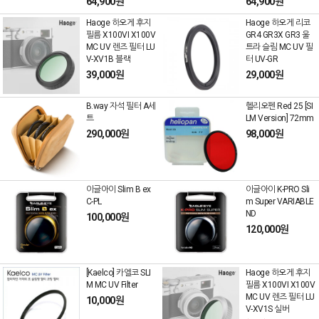
64,900원
64,900원
Haoge 하오게 후지
Haoge 하오게 리코
필름 X100VI X100V
GR4 GR3X GR3 울
MC UV 렌즈 필터 LU
트라 슬림 MC UV 필
V-XV1B 블랙
터 UV-GR
39,000원
29,000원
B.way 자석 필터 A세
헬리오펜 Red 25 [SI
트
LM Version] 72mm
290,000원
98,000원
이글아이 Slim B ex
이글아이 K-PRO Sli
C-PL
m Super VARIABLE
ND
100,000원
120,000원
[Kaelco] 카엘코 SLI
Haoge 하오게 후지
M MC UV Filter
필름 X100VI X100V
MC UV 렌즈 필터 LU
10,000원
V-XV1S 실버