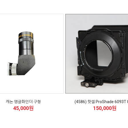
캐논 앵글화인더 구형
(4586) 핫셀 ProShade 6093T
45,000원
150,000원