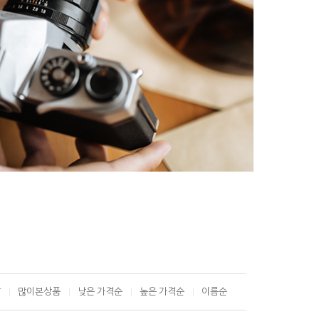
T
많이본상품
낮은 가격순
높은 가격순
이름순