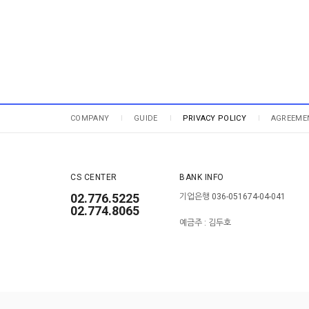
COMPANY
GUIDE
PRIVACY POLICY
AGREEME
CS CENTER
BANK INFO
02.776.5225
기업은행 036-051674-04-041
02.774.8065
예금주 : 김두호