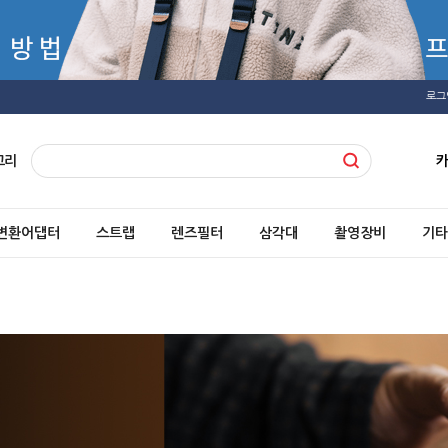
로그
고리
변환어댑터
스트랩
렌즈필터
삼각대
촬영장비
기타