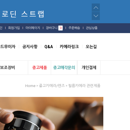
인
회원가입
마이페이지
장바구니
0
주문배송
관심상품
카드무이자
공지사항
Q&A
카메라링크
오는길
보조장비
중고제품
중고매각문의
개인결제
Home
중고카메라/렌즈
필름카메라 관련제품
>
>