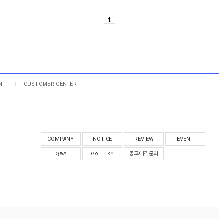
1
NT
CUSTOMER CENTER
COMPANY
NOTICE
REVIEW
EVENT
Q&A
GALLERY
중고매각문의