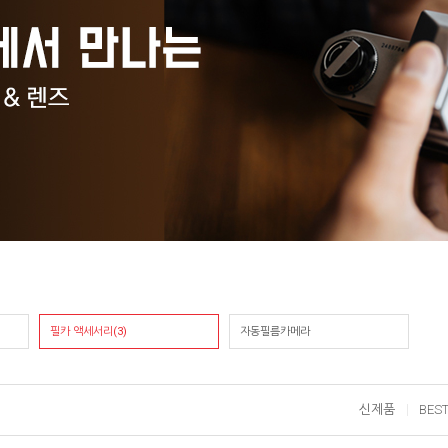
필카 액세서리(3)
자동필름카메라
신제품
BES