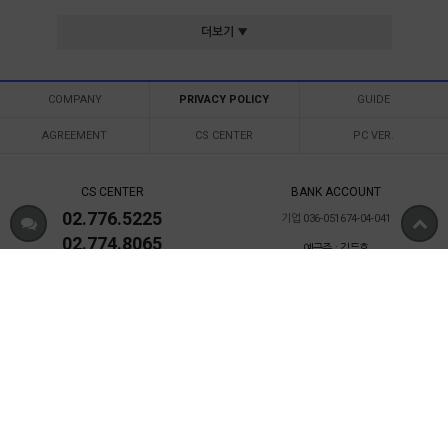
더보기 ▼
COMPANY
PRIVACY POLICY
GUIDE
AGREEMENT
CS CENTER
PC VER.
CS CENTER
BANK ACCOUNT
02.776.5225
기업 036-051674-04-041
02.774.8065
예금주 : 김두호
월-목 09:30 - 19:00
금요일 09:30 - 18:30
토요일 10:00 - 15:00
일요일 휴무