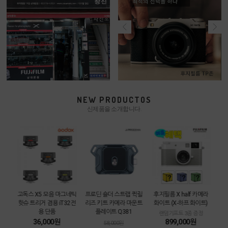
NEW PRODUCTOS
신제품을 소개합니다.
카메라
고독스 X5 모음 마그네틱
프로딘 숄더 스트랩 퀵릴
후지필름 X half 카메라
[중
트
핫슈 트리거 겸용 iT32전
리즈 키트 카메라 마운트
화이트 (X-하프 화이트)
3m
용 단품
플레이트 Q381
함
랜덤기프트 3종 증정
36,000원
899,000원
58,000원