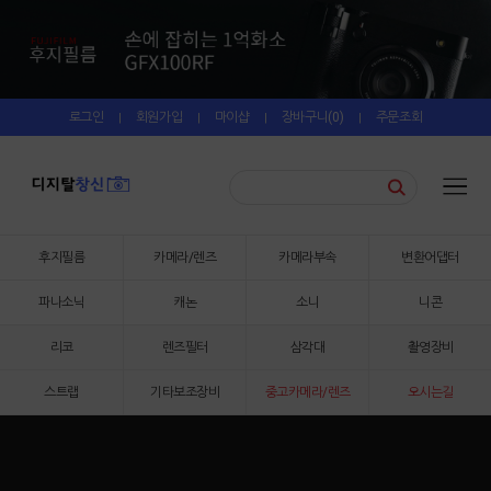
로그인
회원가입
마이샵
장바구니(
0
)
주문조회
|
|
|
|
후지필름
카메라/렌즈
카메라부속
변환어댑터
파나소닉
캐논
소니
니콘
리코
렌즈필터
삼각대
촬영장비
스트랩
기타보조장비
중고카메라/렌즈
오시는길