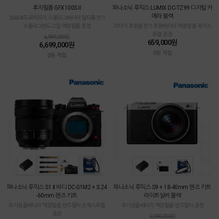
후지필름 GFX100S II
파나소닉 루믹스 LUMIX DC-TZ99 디지털 카
메라 블랙
256GB프로메모리 스몰리그배터리 틸타충전기
스몰리그핸드그립 액정필름 증정
리더기 호환충전기 호환배터리 액정필름 핑거스
트랩 증정
6,999,000원
659,000원
6,699,000원
0원 적립
0원 적립
파나소닉 루믹스 S1 II 바디 DC-S1M2 + S 24
파나소닉 루믹스 S9 + 18-40mm 렌즈 키트
-60mm 렌즈 키트
라이트실버 블랙
추가정품배터리 액정필름 렌즈필터 손목스트랩
추가정품배터리 액정필름 렌즈필터 증정
증정
2,090,000원