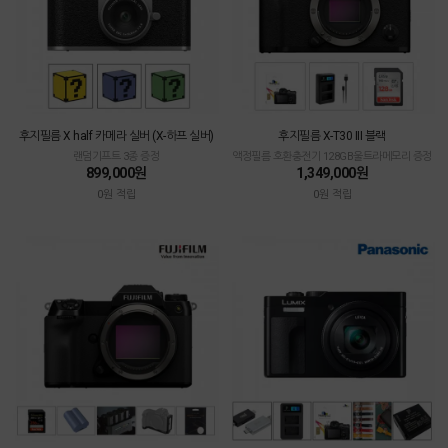
후지필름 X half 카메라 실버 (X-하프 실버)
후지필름 X-T30 III 블랙
랜덤기프트 3종 증정
액정필름 호환충전기 128GB울트라메모리 증정
899,000원
1,349,000원
0원 적립
0원 적립