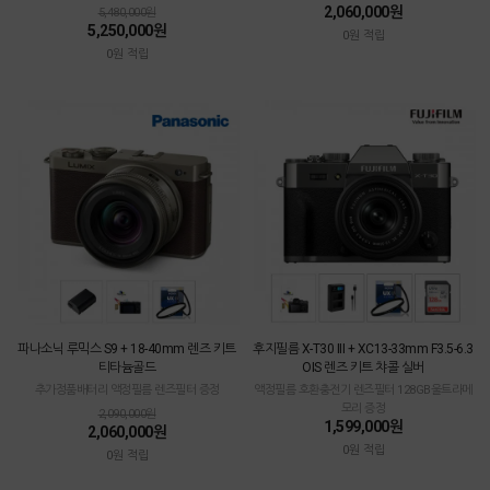
2,060,000원
5,480,000원
5,250,000원
0원 적립
0원 적립
파나소닉 루믹스 S9 + 18-40mm 렌즈 키트
후지필름 X-T30 III + XC13-33mm F3.5-6.3
티타늄골드
OIS 렌즈 키트 챠콜 실버
추가정품배터리 액정필름 렌즈필터 증정
액정필름 호환충전기 렌즈필터 128GB울트라메
모리 증정
2,090,000원
1,599,000원
2,060,000원
0원 적립
0원 적립