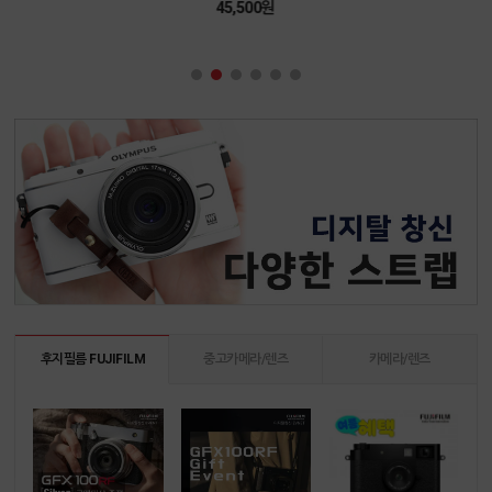
45,500원
후지필름 FUJIFILM
중고카메라/렌즈
카메라/렌즈