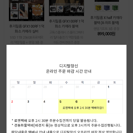
후지필름 X half 카메라
후지필름 GFX100RF 1억
블랙 (X-하프 블랙)
화소 카메라 블랙
후지필름 GFX100RF 1억
랜덤기프트 3종 증정
화소 카메라 실버
고독스플래시 스몰리그배터
899,000원
리 틸타충전기 액정필름 와
SSD 1TB 256GB프로메모
이드컨버젼렌즈 증정
리 액정필름 + 랜덤 3종 증
(품절)
정
7,599,000원
7,398,000원
후지필름 GFX100S II
후지필름 X half 카메라
후지필름 X-M5 실버
실버 (X-하프 실버)
256GB프로메모리 스몰리
액정필름 호환충전기 스몰
그배터리 틸타충전기 스몰
랜덤기프트 3종 증정
리그배터리 128GB울트라
899,000원
리그핸드그립 액정필름 증
메모리 증정
정
렌즈킷트 상품에서 렌즈 제