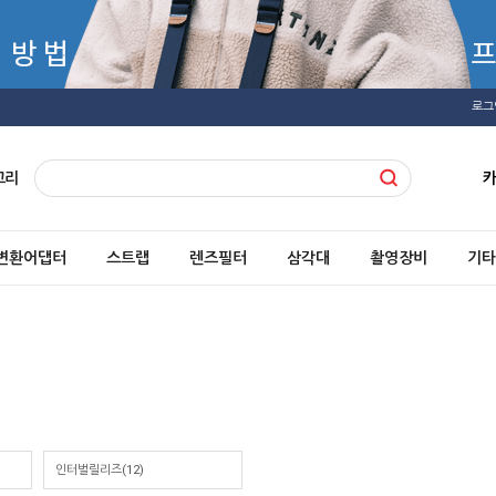
로그
고리
변환어댑터
스트랩
렌즈필터
삼각대
촬영장비
기타
인터벌릴리즈(12)