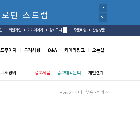
인
회원가입
마이페이지
장바구니
0
주문배송
관심상품
카드무이자
공지사항
Q&A
카메라링크
오는길
보조장비
중고제품
중고매각문의
개인결제
Home
카메라부속
릴리즈
>
>