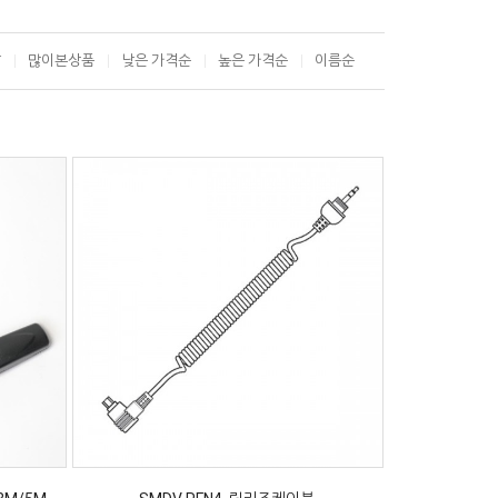
T
많이본상품
낮은 가격순
높은 가격순
이름순