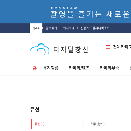
Q&A
즐겨찾기
회사소개
신용카드결제내역조회
전체 카테
홈
후지필름
카메라/렌즈
카메라부속
유선
유선(5)
유무선(21)