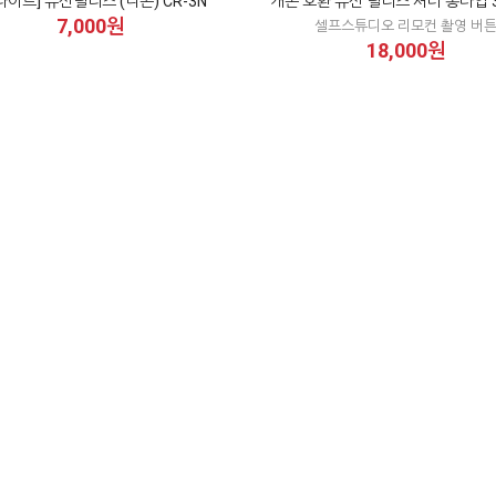
라이트] 유선릴리즈 (니콘) CR-3N
캐논 호환 유선 릴리즈 셔터 롱타입 
7,000원
셀프스튜디오 리모컨 촬영 버
18,000원