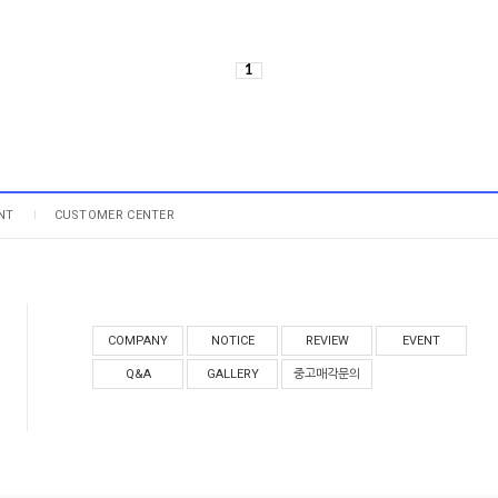
1
NT
CUSTOMER CENTER
COMPANY
NOTICE
REVIEW
EVENT
Q&A
GALLERY
중고매각문의