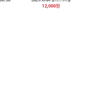
3M/5M
SMDV RFN4-릴리즈케이블
12,000원
튼