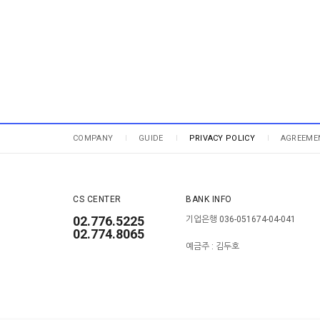
COMPANY
GUIDE
PRIVACY POLICY
AGREEME
CS CENTER
BANK INFO
02.776.5225
기업은행 036-051674-04-041
02.774.8065
예금주 : 김두호