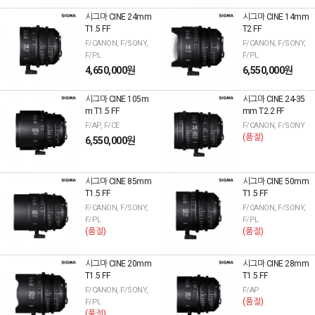
시그마 CINE 24mm
시그마 CINE 14mm
T1.5 FF
T2 FF
F/CANON, F/SONY,
F/CANON, F/SONY,
F/PL
F/PL
4,650,000원
6,550,000원
시그마 CINE 105m
시그마 CINE 24-35
m T1.5 FF
mm T2.2 FF
F/AP, F/CE
F/CANON, F/SONY
(품절)
6,550,000원
시그마 CINE 85mm
시그마 CINE 50mm
T1.5 FF
T1.5 FF
F/CANON, F/SONY,
F/CANON, F/SONY,
F/PL
F/PL
(품절)
(품절)
시그마 CINE 20mm
시그마 CINE 28mm
T1.5 FF
T1.5 FF
F/CANON, F/SONY,
F/AP
(품절)
F/PL
(품절)