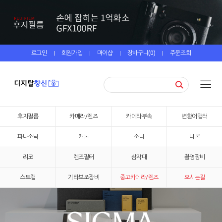
로그인
회원가입
마이샵
장바구니(
0
)
주문조회
|
|
|
|
후지필름
카메라/렌즈
카메라부속
변환어댑터
파나소닉
캐논
소니
니콘
리코
렌즈필터
삼각대
촬영장비
스트랩
기타보조장비
중고카메라/렌즈
오시는길