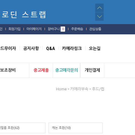
인
회원가입
마이페이지
장바구니
0
주문배송
관심상품
카드무이자
공지사항
Q&A
카메라링크
오는길
보조장비
중고제품
중고매각문의
개인결제
Home
카메라부속
후드/캡
>
>
필름 호환(62)
캐논 호환(10)