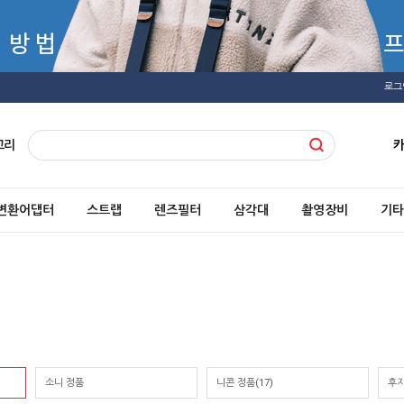
로그
고리
변환어댑터
스트랩
렌즈필터
삼각대
촬영장비
기타
소니 정품
니콘 정품(17)
후지