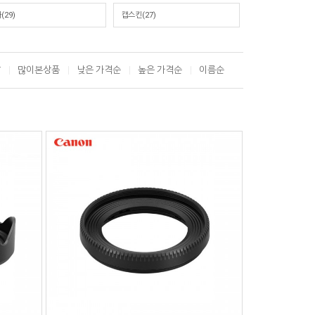
(29)
캡스킨(27)
T
많이본상품
낮은 가격순
높은 가격순
이름순