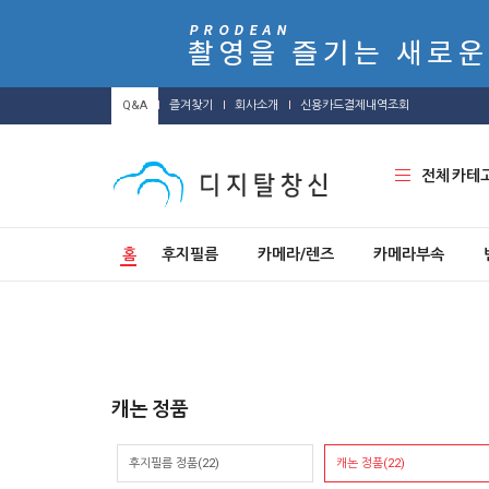
Q&A
즐겨찾기
회사소개
신용카드결제내역조회
전체 카테
홈
후지필름
카메라/렌즈
카메라부속
캐논 정품
후지필름 정품(22)
캐논 정품(22)