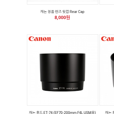
캐논 정품 렌즈 뒷캡 Rear Cap
8,000원
캐논 후드 ET-74 (EF70-200mm F4L USM용)
캐논 후