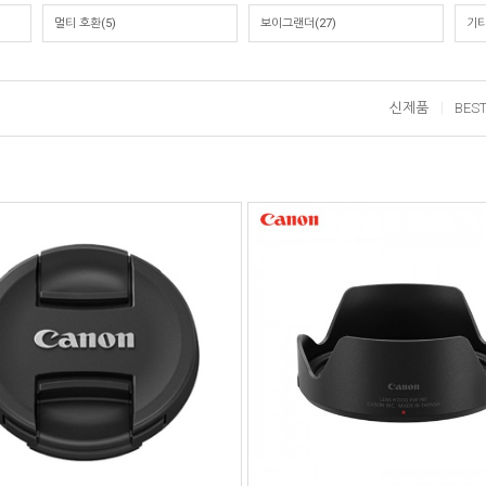
멀티 호환(5)
보이그랜더(27)
기타
신제품
BES